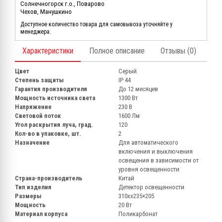
Солнечногорск г.о., Поварово
Чехов, Манушкино
Доступное количество товара для самовывоза уточняйте у
менеджера.
Характеристики
Полное описание
Отзывы (0)
Цвет
Серый
Степень защиты
IP 44
Гарантия производителя
До 12 месяцев
Мощность источника света
1300 Вт
Напряжение
230 В
Световой поток
1600 Лм
Угол раскрытия луча, град.
120
Кол-во в упаковке, шт.
2
Назначение
Для автоматического
включения и выключения
освещения в зависимости от
уровня освещенности
Страна-производитель
Китай
Тип изделия
Детектор освещенности
Размеры
310хх235×205
Мощность
20 Вт
Материал корпуса
Поликарбонат