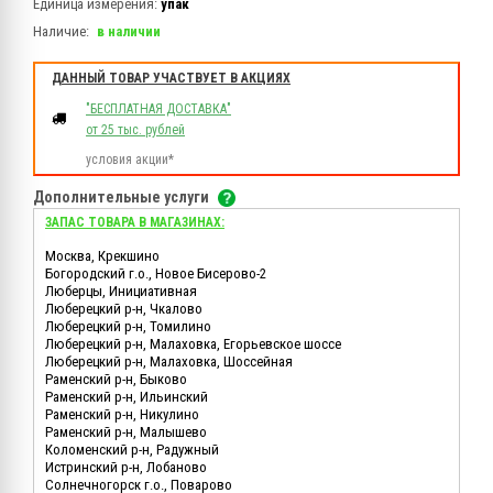
Единица измерения:
упак
Наличие:
в наличии
ДАННЫЙ ТОВАР УЧАСТВУЕТ В АКЦИЯХ
"БЕСПЛАТНАЯ ДОСТАВКА"
от 25 тыс. рублей
условия акции*
Дополнительные услуги
ЗАПАС ТОВАРА В МАГАЗИНАХ:
Москва, Крекшино
Богородский г.о., Новое Бисерово-2
Люберцы, Инициативная
Люберецкий р-н, Чкалово
Люберецкий р-н, Томилино
Люберецкий р-н, Малаховка, Егорьевское шоссе
Люберецкий р-н, Малаховка, Шоссейная
Раменский р-н, Быково
Раменский р-н, Ильинский
Раменский р-н, Никулино
Раменский р-н, Малышево
Коломенский р-н, Радужный
Истринский р-н, Лобаново
Солнечногорск г.о., Поварово