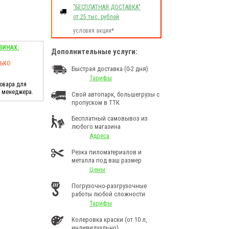
"БЕСПЛАТНАЯ ДОСТАВКА"
от 25 тыс. рублей
условия акции*
ЗИНАХ:
Дополнительные услуги:
ЛЬКО
Быстрая доставка (0-2 дня)
Тарифы
товара для
у менеджера.
Свой автопарк, большегрузы с
пропуском в ТТК
Бесплатный самовывоз из
любого магазина
Адреса
Резка пиломатериалов и
металла под ваш размер
Цены
Погрузочно-разгрузочные
работы любой сложности
Тарифы
Колеровка краски (от 10 л,
индивидуально)