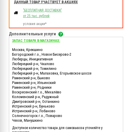
ДАННЫЙ ТОВАР УЧАСТВУЕТ В АКЦИЯХ
"БЕСПЛАТНАЯ ДОСТАВКА"
от 25 тыс. рублей
условия акции*
Дополнительные услуги
ЗАПАС ТОВАРА В МАГАЗИНАХ:
Москва, Крекшино
Богородский г.о., Новое Бисерово-2
Люберцы, Инициативная
Люберецкий р-н, Чкалово
Люберецкий р-н, Томилино
Люберецкий р-н, Малаховка, Егорьевское шоссе
Раменский р-н, Быково
Раменский р-н, Ильинский
Раменский р-н, Родники
Воскресенский г.о., Михалёво
Коломенский р-н, Радужный
Дмитровский р-н, Останкино
Истринский р-н, Буньково
Истринский р-н, Лобаново
Солнечногорск г.о., Поварово
Чехов, Манушкино
Доступное количество товара для самовывоза уточняйте у