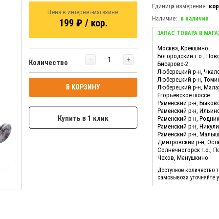
Единица измерения:
кор
Цена в интернет-магазине:
Наличие:
в наличии
199 ₽ / кор.
ЗАПАС ТОВАРА В МАГА
Москва, Крекшино
Богородский г.о., Нов
-
+
Количество
Бисерово-2
Люберецкий р-н, Чкал
Люберецкий р-н, Томи
В КОРЗИНУ
Люберецкий р-н, Мала
Егорьевское шоссе
Раменский р-н, Быков
Раменский р-н, Ильин
Купить в 1 клик
Раменский р-н, Родни
Раменский р-н, Никул
Раменский р-н, Малы
Дмитровский р-н, Ост
Солнечногорск г.о., 
Чехов, Манушкино
Доступное количество 
самовывоза уточняйте 