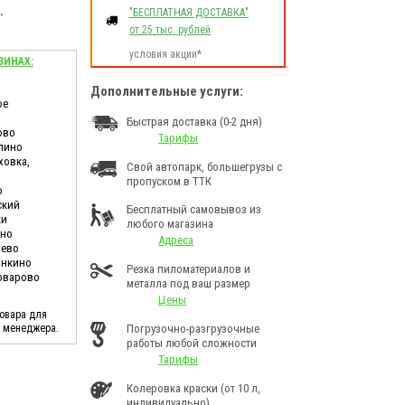
.
"БЕСПЛАТНАЯ ДОСТАВКА"
от 25 тыс. рублей
условия акции*
ЗИНАХ:
Дополнительные услуги:
ое
Быстрая доставка (0-2 дня)
ово
Тарифы
лино
ховка,
Свой автопарк, большегрузы с
пропуском в ТТК
о
ский
Бесплатный самовывоз из
ки
любого магазина
ино
Адреса
шево
анкино
Резка пиломатериалов и
Поварово
металла под ваш размер
Цены
товара для
у менеджера.
Погрузочно-разгрузочные
работы любой сложности
Тарифы
Колеровка краски (от 10 л,
индивидуально)