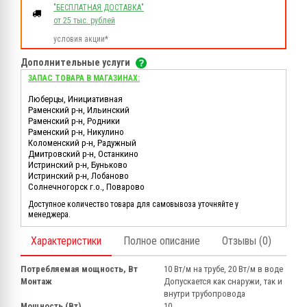
"БЕСПЛАТНАЯ ДОСТАВКА"
от 25 тыс. рублей
условия акции*
Дополнительные услуги
ЗАПАС ТОВАРА В МАГАЗИНАХ:
Люберцы, Инициативная
Раменский р-н, Ильинский
Раменский р-н, Родники
Раменский р-н, Никулино
Коломенский р-н, Радужный
Дмитровский р-н, Останкино
Истринский р-н, Буньково
Истринский р-н, Лобаново
Солнечногорск г.о., Поварово
Доступное количество товара для самовывоза уточняйте у
менеджера.
Характеристики
Полное описание
Отзывы (0)
Потребляемая мощность, Вт
10 Вт/м на трубе, 20 Вт/м в воде
Монтаж
Допускается как снаружи, так и
внутри трубопровода
Мощность (Bт)
10