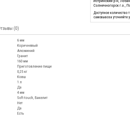
Истринский р-н, Лоба
Солнечногорск г.о., 
Доступное количество 
самовывоза уточняйте 
Отзывы (0)
6 мм
Коричневый
Алюминий
Гранит
160 мм
Приготовление пищи
0,25 кг
Ковш
1 л
Да
4 мм
Soft-touch, Бакелит
Нет
Да
Есть