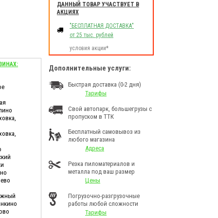
ДАННЫЙ ТОВАР УЧАСТВУЕТ В
АКЦИЯХ
"БЕСПЛАТНАЯ ДОСТАВКА"
от 25 тыс. рублей
условия акции*
ЗИНАХ:
Дополнительные услуги:
Быстрая доставка (0-2 дня)
ое
Тарифы
ая
Свой автопарк, большегрузы с
лино
пропуском в ТТК
ховка,
Бесплатный самовывоз из
ховка,
любого магазина
Адреса
о
ский
Резка пиломатериалов и
ки
металла под ваш размер
ино
шево
Цены
дужный
Погрузочно-разгрузочные
анкино
работы любой сложности
ково
Тарифы