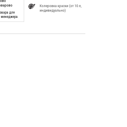
ново
Поварово
Колеровка краски (от 10 л,
индивидуально)
товара для
у менеджера.