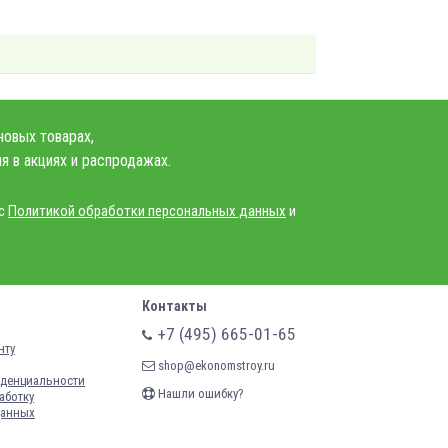
новых товарах,
я в акциях и распродажах.
 с
Политикой обработки персональных данных
и
Контакты
+7 (495) 665-01-65
нту
shop@ekonomstroy.ru
денциальности
Нашли ошибку?
аботку
данных