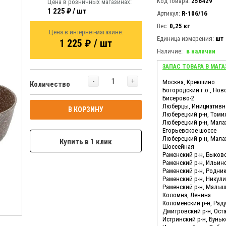
Код товара:
256429
Цена в розничных магазинах:
1 225 ₽ / шт
Артикул:
R-106/16
Вес:
0,25 кг
Цена в интернет-магазине:
Единица измерения:
шт
1 225 ₽ / шт
Наличие:
в наличии
ЗАПАС ТОВАРА В МАГА
-
+
Москва, Крекшино
Количество
Богородский г.о., Нов
Бисерово-2
Люберцы, Инициативн
В КОРЗИНУ
Люберецкий р-н, Томи
Люберецкий р-н, Мала
Егорьевское шоссе
Люберецкий р-н, Мала
Купить в 1 клик
Шоссейная
Раменский р-н, Быков
Раменский р-н, Ильин
Раменский р-н, Родни
Раменский р-н, Никул
Раменский р-н, Малы
Коломна, Ленина
Коломенский р-н, Ра
Дмитровский р-н, Ост
Истринский р-н, Бунь