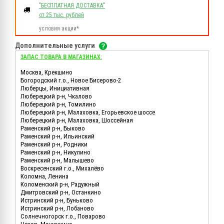
"БЕСПЛАТНАЯ ДОСТАВКА"
от 25 тыс. рублей
условия акции*
Дополнительные услуги
ЗАПАС ТОВАРА В МАГАЗИНАХ:
Москва, Крекшино
Богородский г.о., Новое Бисерово-2
Люберцы, Инициативная
Люберецкий р-н, Чкалово
Люберецкий р-н, Томилино
Люберецкий р-н, Малаховка, Егорьевское шоссе
Люберецкий р-н, Малаховка, Шоссейная
Раменский р-н, Быково
Раменский р-н, Ильинский
Раменский р-н, Родники
Раменский р-н, Никулино
Раменский р-н, Малышево
Воскресенский г.о., Михалёво
Коломна, Ленина
Коломенский р-н, Радужный
Дмитровский р-н, Останкино
Истринский р-н, Буньково
Истринский р-н, Лобаново
Солнечногорск г.о., Поварово