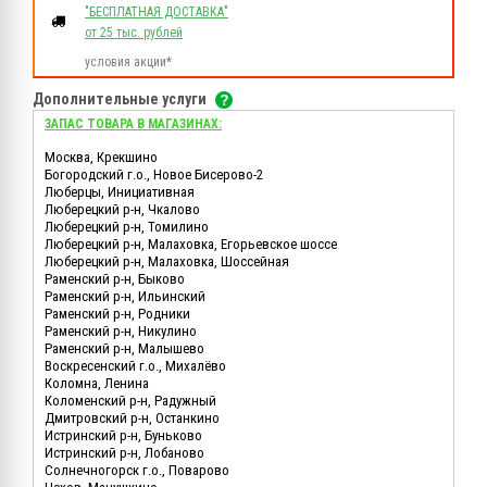
"БЕСПЛАТНАЯ ДОСТАВКА"
от 25 тыс. рублей
условия акции*
Дополнительные услуги
ЗАПАС ТОВАРА В МАГАЗИНАХ:
Москва, Крекшино
Богородский г.о., Новое Бисерово-2
Люберцы, Инициативная
Люберецкий р-н, Чкалово
Люберецкий р-н, Томилино
Люберецкий р-н, Малаховка, Егорьевское шоссе
Люберецкий р-н, Малаховка, Шоссейная
Раменский р-н, Быково
Раменский р-н, Ильинский
Раменский р-н, Родники
Раменский р-н, Никулино
Раменский р-н, Малышево
Воскресенский г.о., Михалёво
Коломна, Ленина
Коломенский р-н, Радужный
Дмитровский р-н, Останкино
Истринский р-н, Буньково
Истринский р-н, Лобаново
Солнечногорск г.о., Поварово