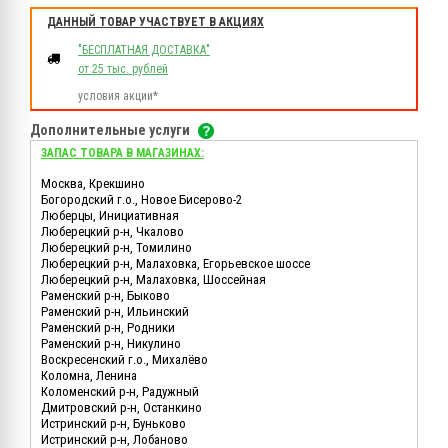
ДАННЫЙ ТОВАР УЧАСТВУЕТ В АКЦИЯХ
"БЕСПЛАТНАЯ ДОСТАВКА"
от 25 тыс. рублей
условия акции*
Дополнительные услуги
ЗАПАС ТОВАРА В МАГАЗИНАХ:
Москва, Крекшино
Богородский г.о., Новое Бисерово-2
Люберцы, Инициативная
Люберецкий р-н, Чкалово
Люберецкий р-н, Томилино
Люберецкий р-н, Малаховка, Егорьевское шоссе
Люберецкий р-н, Малаховка, Шоссейная
Раменский р-н, Быково
Раменский р-н, Ильинский
Раменский р-н, Родники
Раменский р-н, Никулино
Воскресенский г.о., Михалёво
Коломна, Ленина
Коломенский р-н, Радужный
Дмитровский р-н, Останкино
Истринский р-н, Буньково
Истринский р-н, Лобаново