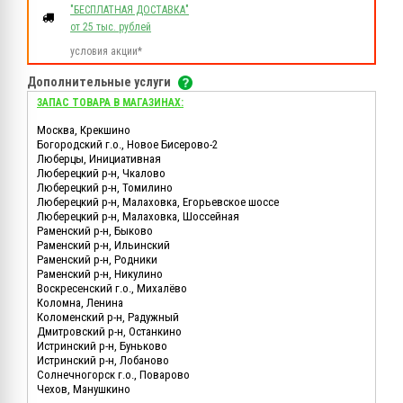
"БЕСПЛАТНАЯ ДОСТАВКА"
от 25 тыс. рублей
условия акции*
Дополнительные услуги
ЗАПАС ТОВАРА В МАГАЗИНАХ:
Москва, Крекшино
Богородский г.о., Новое Бисерово-2
Люберцы, Инициативная
Люберецкий р-н, Чкалово
Люберецкий р-н, Томилино
Люберецкий р-н, Малаховка, Егорьевское шоссе
Люберецкий р-н, Малаховка, Шоссейная
Раменский р-н, Быково
Раменский р-н, Ильинский
Раменский р-н, Родники
Раменский р-н, Никулино
Воскресенский г.о., Михалёво
Коломна, Ленина
Коломенский р-н, Радужный
Дмитровский р-н, Останкино
Истринский р-н, Буньково
Истринский р-н, Лобаново
Солнечногорск г.о., Поварово
Чехов, Манушкино