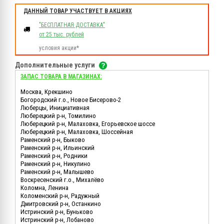
ДАННЫЙ ТОВАР УЧАСТВУЕТ В АКЦИЯХ
"БЕСПЛАТНАЯ ДОСТАВКА"
от 25 тыс. рублей
условия акции*
Дополнительные услуги
ЗАПАС ТОВАРА В МАГАЗИНАХ:
Москва, Крекшино
Богородский г.о., Новое Бисерово-2
Люберцы, Инициативная
Люберецкий р-н, Томилино
Люберецкий р-н, Малаховка, Егорьевское шоссе
Люберецкий р-н, Малаховка, Шоссейная
Раменский р-н, Быково
Раменский р-н, Ильинский
Раменский р-н, Родники
Раменский р-н, Никулино
Раменский р-н, Малышево
Воскресенский г.о., Михалёво
Коломна, Ленина
Коломенский р-н, Радужный
Дмитровский р-н, Останкино
Истринский р-н, Буньково
Истринский р-н, Лобаново