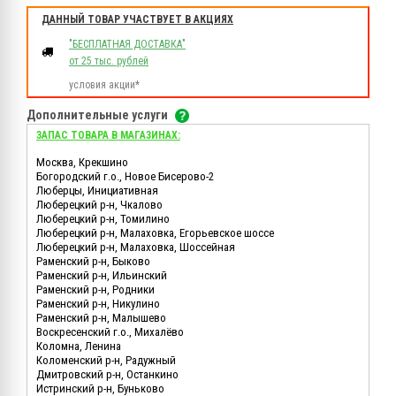
ДАННЫЙ ТОВАР УЧАСТВУЕТ В АКЦИЯХ
"БЕСПЛАТНАЯ ДОСТАВКА"
от 25 тыс. рублей
условия акции*
Дополнительные услуги
ЗАПАС ТОВАРА В МАГАЗИНАХ:
Москва, Крекшино
Богородский г.о., Новое Бисерово-2
Люберцы, Инициативная
Люберецкий р-н, Чкалово
Люберецкий р-н, Томилино
Люберецкий р-н, Малаховка, Егорьевское шоссе
Люберецкий р-н, Малаховка, Шоссейная
Раменский р-н, Быково
Раменский р-н, Ильинский
Раменский р-н, Родники
Раменский р-н, Никулино
Раменский р-н, Малышево
Воскресенский г.о., Михалёво
Коломна, Ленина
Коломенский р-н, Радужный
Дмитровский р-н, Останкино
Истринский р-н, Буньково