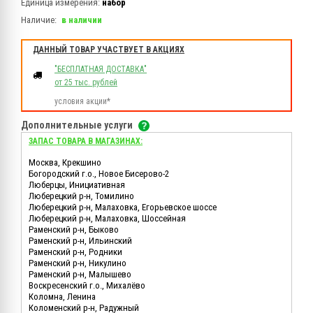
Единица измерения:
набор
Наличие:
в наличии
ДАННЫЙ ТОВАР УЧАСТВУЕТ В АКЦИЯХ
"БЕСПЛАТНАЯ ДОСТАВКА"
от 25 тыс. рублей
условия акции*
Дополнительные услуги
ЗАПАС ТОВАРА В МАГАЗИНАХ:
Москва, Крекшино
Богородский г.о., Новое Бисерово-2
Люберцы, Инициативная
Люберецкий р-н, Томилино
Люберецкий р-н, Малаховка, Егорьевское шоссе
Люберецкий р-н, Малаховка, Шоссейная
Раменский р-н, Быково
Раменский р-н, Ильинский
Раменский р-н, Родники
Раменский р-н, Никулино
Раменский р-н, Малышево
Воскресенский г.о., Михалёво
Коломна, Ленина
Коломенский р-н, Радужный