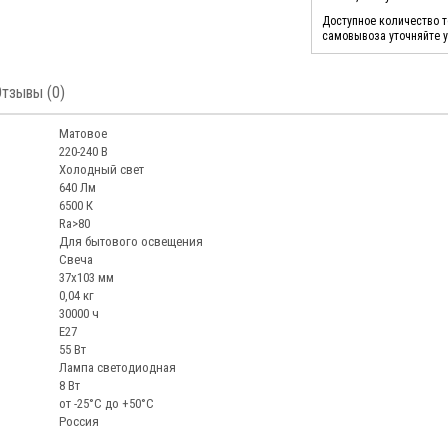
Доступное количество 
самовывоза уточняйте 
Отзывы (0)
Матовое
220-240 В
Холодный свет
640 Лм
6500 К
Ra>80
Для бытового освещения
Свеча
37х103 мм
0,04 кг
30000 ч
Е27
55 Вт
Лампа светодиодная
8 Вт
от -25°С до +50°С
Россия