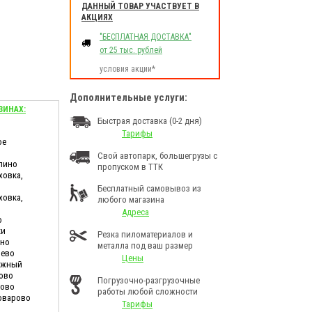
ДАННЫЙ ТОВАР УЧАСТВУЕТ В
АКЦИЯХ
"БЕСПЛАТНАЯ ДОСТАВКА"
от 25 тыс. рублей
условия акции*
Дополнительные услуги:
ЗИНАХ:
Быстрая доставка (0-2 дня)
Тарифы
ое
Свой автопарк, большегрузы с
лино
пропуском в ТТК
ховка,
Бесплатный самовывоз из
ховка,
любого магазина
Адреса
о
ки
Резка пиломатериалов и
ино
металла под ваш размер
шево
Цены
дужный
ково
Погрузочно-разгрузочные
ново
работы любой сложности
Поварово
Тарифы