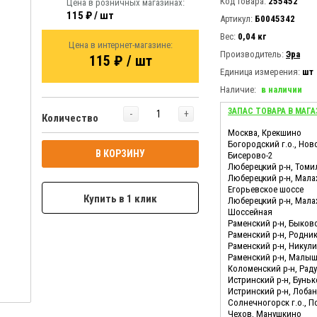
Код товара:
255452
Цена в розничных магазинах:
115 ₽ / шт
Артикул:
Б0045342
Вес:
0,04 кг
Цена в интернет-магазине:
Производитель:
Эра
115 ₽ / шт
Единица измерения:
шт
Наличие:
в наличии
ЗАПАС ТОВАРА В МАГА
-
+
Количество
Москва, Крекшино
Богородский г.о., Нов
В КОРЗИНУ
Бисерово-2
Люберецкий р-н, Томи
Люберецкий р-н, Мала
Егорьевское шоссе
Купить в 1 клик
Люберецкий р-н, Мала
Шоссейная
Раменский р-н, Быков
Раменский р-н, Родни
Раменский р-н, Никул
Раменский р-н, Малы
Коломенский р-н, Ра
Истринский р-н, Бунь
Истринский р-н, Лоба
Солнечногорск г.о., 
Чехов, Манушкино