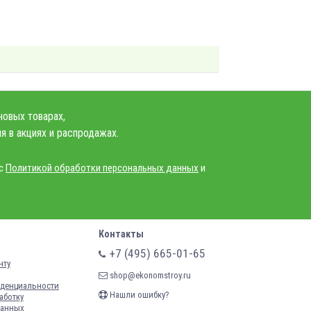
новых товарах,
я в акциях и распродажах.
 с
Политикой обработки персональных данных
и
Контакты
+7 (495) 665-01-65
нту
shop@ekonomstroy.ru
денциальности
Нашли ошибку?
аботку
данных