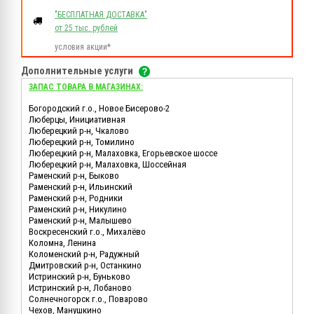
"БЕСПЛАТНАЯ ДОСТАВКА"
от 25 тыс. рублей
условия акции*
Дополнительные услуги
ЗАПАС ТОВАРА В МАГАЗИНАХ:
Богородский г.о., Новое Бисерово-2
Люберцы, Инициативная
Люберецкий р-н, Чкалово
Люберецкий р-н, Томилино
Люберецкий р-н, Малаховка, Егорьевское шоссе
Люберецкий р-н, Малаховка, Шоссейная
Раменский р-н, Быково
Раменский р-н, Ильинский
Раменский р-н, Родники
Раменский р-н, Никулино
Раменский р-н, Малышево
Воскресенский г.о., Михалёво
Коломна, Ленина
Коломенский р-н, Радужный
Дмитровский р-н, Останкино
Истринский р-н, Буньково
Истринский р-н, Лобаново
Солнечногорск г.о., Поварово
Чехов, Манушкино