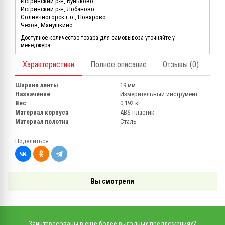
Истринский р-н, Буньково
Истринский р-н, Лобаново
Солнечногорск г.о., Поварово
Чехов, Манушкино
Доступное количество товара для самовывоза уточняйте у
менеджера.
Характеристики
Полное описание
Отзывы (0)
Ширина ленты
19 мм
Назначение
Измерительный инструмент
Вес
0,192 кг
Материал корпуса
ABS-пластик
Материал полотна
Сталь
Поделиться:
Вы смотрели
Заинтересованы в еще более выгодных предложениях?