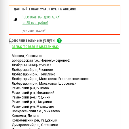
ДАННЫЙ ТОВАР УЧАСТВУЕТ В АКЦИЯХ
"БЕСПЛАТНАЯ ДОСТАВКА"
от 25 тыс. рублей
условия акции*
Дополнительные услуги
ЗАПАС ТОВАРА В МАГАЗИНАХ:
Москва, Крекшино
Богородский г.о., Новое Бисерово-2
Люберцы, Инициативная
Люберецкий р-н, Чкалово
Люберецкий р-н, Томилино
Люберецкий р-н, Малаховка, Егорьевское шоссе
Люберецкий р-н, Малаховка, Шоссейная
Раменский р-н, Быково
Раменский р-н, Ильинский
Раменский р-н, Родники
Раменский р-н, Никулино
Раменский р-н, Малышево
Воскресенский г.о., Михалёво
Коломна, Ленина
Коломенский р-н, Радужный
Дмитровский р-н, Останкино