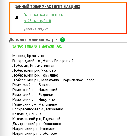
ДАННЫЙ ТОВАР УЧАСТВУЕТ В АКЦИЯХ
"БЕСПЛАТНАЯ ДОСТАВКА"
от 25 тыс. рублей
условия акции*
Дополнительные услуги
ЗАПАС ТОВАРА В МАГАЗИНАХ:
Москва, Крекшино
Богородский г.о., Новое Бисерово-2
Люберцы, Инициативная
Люберецкий р-н, Чкалово
Люберецкий р-н, Томилино
Люберецкий р-н, Малаховка, Егорьевское шоссе
Раменский р-н, Быково
Раменский р-н, Ильинский
Раменский р-н, Родники
Раменский р-н, Никулино
Раменский р-н, Малышево
Воскресенский г.о., Михалёво
Коломна, Ленина
Коломенский р-н, Радужный
Дмитровский р-н, Останкино
Истринский р-н, Буньково
Истринский р-н, Лобаново