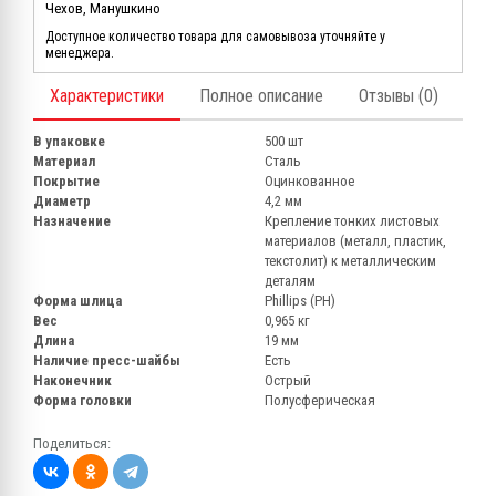
Чехов, Манушкино
Доступное количество товара для самовывоза уточняйте у
менеджера.
Характеристики
Полное описание
Отзывы (0)
В упаковке
500 шт
Материал
Сталь
Покрытие
Оцинкованное
Диаметр
4,2 мм
Назначение
Крепление тонких листовых
материалов (металл, пластик,
текстолит) к металлическим
деталям
Форма шлица
Phillips (PH)
Вес
0,965 кг
Длина
19 мм
Наличие пресс-шайбы
Есть
Наконечник
Острый
Форма головки
Полусферическая
Поделиться: