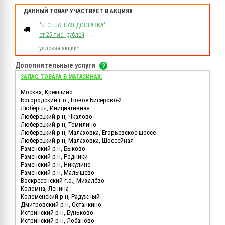
ДАННЫЙ ТОВАР УЧАСТВУЕТ В АКЦИЯХ
"БЕСПЛАТНАЯ ДОСТАВКА"
от 25 тыс. рублей
условия акции*
Дополнительные услуги
ЗАПАС ТОВАРА В МАГАЗИНАХ:
Москва, Крекшино
Богородский г.о., Новое Бисерово-2
Люберцы, Инициативная
Люберецкий р-н, Чкалово
Люберецкий р-н, Томилино
Люберецкий р-н, Малаховка, Егорьевское шоссе
Люберецкий р-н, Малаховка, Шоссейная
Раменский р-н, Быково
Раменский р-н, Родники
Раменский р-н, Никулино
Раменский р-н, Малышево
Воскресенский г.о., Михалёво
Коломна, Ленина
Коломенский р-н, Радужный
Дмитровский р-н, Останкино
Истринский р-н, Буньково
Истринский р-н, Лобаново