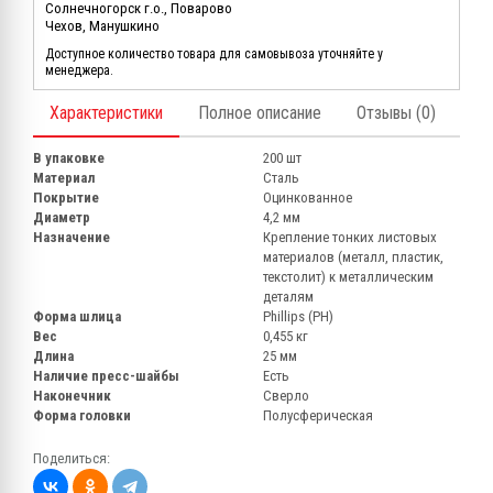
Солнечногорск г.о., Поварово
Чехов, Манушкино
Доступное количество товара для самовывоза уточняйте у
менеджера.
Характеристики
Полное описание
Отзывы (0)
В упаковке
200 шт
Материал
Сталь
Покрытие
Оцинкованное
Диаметр
4,2 мм
Назначение
Крепление тонких листовых
материалов (металл, пластик,
текстолит) к металлическим
деталям
Форма шлица
Phillips (PH)
Вес
0,455 кг
Длина
25 мм
Наличие пресс-шайбы
Есть
Наконечник
Сверло
Форма головки
Полусферическая
Поделиться: