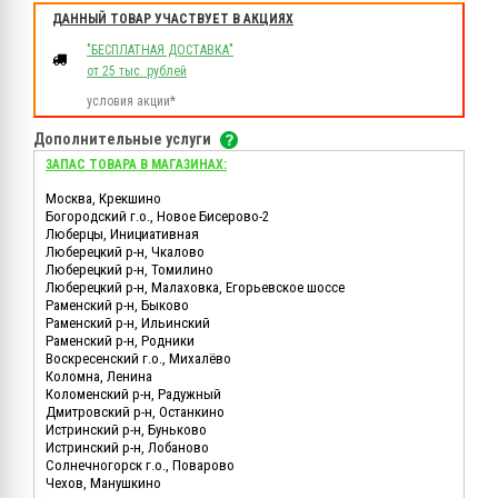
ДАННЫЙ ТОВАР УЧАСТВУЕТ В АКЦИЯХ
"БЕСПЛАТНАЯ ДОСТАВКА"
от 25 тыс. рублей
условия акции*
Дополнительные услуги
ЗАПАС ТОВАРА В МАГАЗИНАХ:
Москва, Крекшино
Богородский г.о., Новое Бисерово-2
Люберцы, Инициативная
Люберецкий р-н, Чкалово
Люберецкий р-н, Томилино
Люберецкий р-н, Малаховка, Егорьевское шоссе
Раменский р-н, Быково
Раменский р-н, Ильинский
Раменский р-н, Родники
Воскресенский г.о., Михалёво
Коломна, Ленина
Коломенский р-н, Радужный
Дмитровский р-н, Останкино
Истринский р-н, Буньково
Истринский р-н, Лобаново
Солнечногорск г.о., Поварово
Чехов, Манушкино