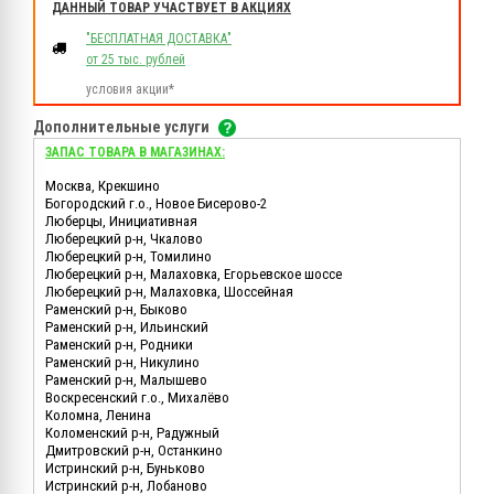
ДАННЫЙ ТОВАР УЧАСТВУЕТ В АКЦИЯХ
"БЕСПЛАТНАЯ ДОСТАВКА"
от 25 тыс. рублей
условия акции*
Дополнительные услуги
ЗАПАС ТОВАРА В МАГАЗИНАХ:
Москва, Крекшино
Богородский г.о., Новое Бисерово-2
Люберцы, Инициативная
Люберецкий р-н, Чкалово
Люберецкий р-н, Томилино
Люберецкий р-н, Малаховка, Егорьевское шоссе
Люберецкий р-н, Малаховка, Шоссейная
Раменский р-н, Быково
Раменский р-н, Ильинский
Раменский р-н, Родники
Раменский р-н, Никулино
Раменский р-н, Малышево
Воскресенский г.о., Михалёво
Коломна, Ленина
Коломенский р-н, Радужный
Дмитровский р-н, Останкино
Истринский р-н, Буньково
Истринский р-н, Лобаново