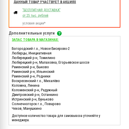
ДАННЫЙ ТОВАР УЧАСТВУЕТ В АКЦИЯХ
"БЕСПЛАТНАЯ ДОСТАВКА"
от 25 тыс. рублей
условия акции*
Дополнительные услуги
ЗАПАС ТОВАРА В МАГАЗИНАХ:
Богородский г.о., Новое Бисерово-2
Люберцы, Инициативная
Люберецкий р-н, Томилино
Люберецкий р-н, Малаховка, Егорьевское шоссе
Раменский р-н, Быково
Раменский р-н, Ильинский
Раменский р-н, Родники
Воскресенский г.о., Михалёво
Коломна, Ленина
Коломенский р-н, Радужный
Дмитровский р-н, Останкино
Истринский р-н, Буньково
Солнечногорск г.о., Поварово
Чехов, Манушкино
Доступное количество товара для самовывоза уточняйте у
менеджера.