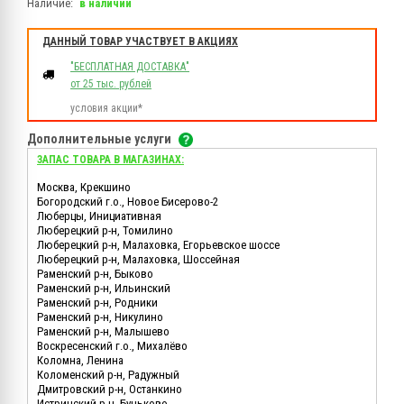
Наличие:
в наличии
ДАННЫЙ ТОВАР УЧАСТВУЕТ В АКЦИЯХ
"БЕСПЛАТНАЯ ДОСТАВКА"
от 25 тыс. рублей
условия акции*
Дополнительные услуги
ЗАПАС ТОВАРА В МАГАЗИНАХ:
Москва, Крекшино
Богородский г.о., Новое Бисерово-2
Люберцы, Инициативная
Люберецкий р-н, Томилино
Люберецкий р-н, Малаховка, Егорьевское шоссе
Люберецкий р-н, Малаховка, Шоссейная
Раменский р-н, Быково
Раменский р-н, Ильинский
Раменский р-н, Родники
Раменский р-н, Никулино
Раменский р-н, Малышево
Воскресенский г.о., Михалёво
Коломна, Ленина
Коломенский р-н, Радужный
Дмитровский р-н, Останкино
Истринский р-н, Буньково