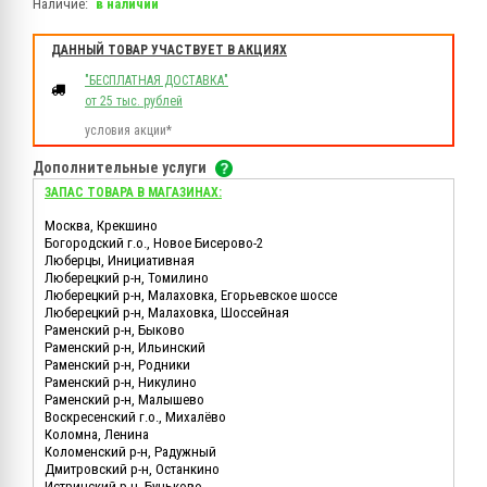
Наличие:
в наличии
ДАННЫЙ ТОВАР УЧАСТВУЕТ В АКЦИЯХ
"БЕСПЛАТНАЯ ДОСТАВКА"
от 25 тыс. рублей
условия акции*
Дополнительные услуги
ЗАПАС ТОВАРА В МАГАЗИНАХ:
Москва, Крекшино
Богородский г.о., Новое Бисерово-2
Люберцы, Инициативная
Люберецкий р-н, Томилино
Люберецкий р-н, Малаховка, Егорьевское шоссе
Люберецкий р-н, Малаховка, Шоссейная
Раменский р-н, Быково
Раменский р-н, Ильинский
Раменский р-н, Родники
Раменский р-н, Никулино
Раменский р-н, Малышево
Воскресенский г.о., Михалёво
Коломна, Ленина
Коломенский р-н, Радужный
Дмитровский р-н, Останкино
Истринский р-н, Буньково