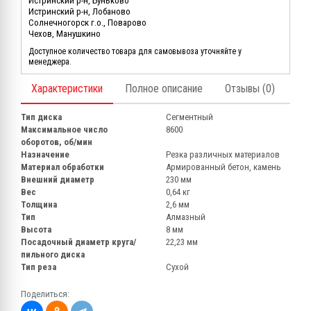
Истринский р-н, Буньково
Истринский р-н, Лобаново
Солнечногорск г.о., Поварово
Чехов, Манушкино
Доступное количество товара для самовывоза уточняйте у
менеджера.
Характеристики
Полное описание
Отзывы (0)
Тип диска
Сегментный
Максимальное число
8600
оборотов, об/мин
Назначение
Резка различных материалов
Материал обработки
Армированный бетон, камень
Внешний диаметр
230 мм
Вес
0,64 кг
Толщина
2,6 мм
Тип
Алмазный
Высота
8 мм
Посадочный диаметр круга/
22,23 мм
пильного диска
Тип реза
Сухой
Поделиться: