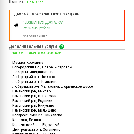
Наличие:
в наличии
ДАННЫЙ ТОВАР УЧАСТВУЕТ В АКЦИЯХ
"БЕСПЛАТНАЯ ДОСТАВКА"
от 25 тыс. рублей
условия акции*
Дополнительные услуги
ЗАПАС ТОВАРА В МАГАЗИНАХ:
Москва, Крекшино
Богородский г.о., Новое Бисерово-2
Люберцы, Инициативная
Люберецкий р-н, Чкалово
Люберецкий р-н, Томилино
Люберецкий р-н, Малаховка, Егорьевское шоссе
Раменский р-н, Быково
Раменский р-н, Ильинский
Раменский р-н, Родники
Раменский р-н, Никулино
Раменский р-н, Малышево
Воскресенский г.о., Михалёво
Коломна, Ленина
Коломенский р-н, Радужный
Дмитровский р-н, Останкино