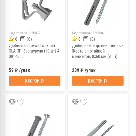
Код товара:
256077
Код товара:
260504
0
(0)
0
(0)
Дюбель бабочка Госкреп
Дюбель-гвоздь нейлоновый
OLA ПП, без шурупа (10 шт) 4-
Жесть с потайной
0014650
манжетой, 8x60 мм (8 шт)
59 ₽ /упак
239 ₽ /упак
В КОРЗИНУ
В КОРЗИНУ