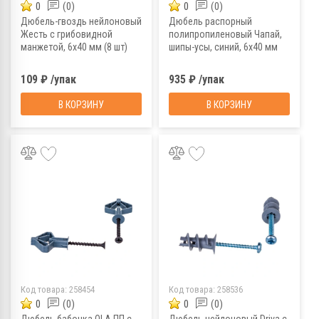
0
(0)
0
(0)
Дюбель-гвоздь нейлоновый
Дюбель распорный
Жесть с грибовидной
полипропиленовый Чапай,
манжетой, 6x40 мм (8 шт)
шипы-усы, синий, 6x40 мм
(1000 шт)
109 ₽ /упак
935 ₽ /упак
В КОРЗИНУ
В КОРЗИНУ
Код товара:
258454
Код товара:
258536
0
(0)
0
(0)
Дюбель бабочка OLA ПП с
Дюбель нейлоновый Driva с