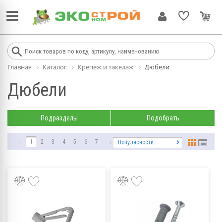
Главная
Каталог
Крепеж и такелаж
Дюбели
Дюбели
Подразделы
Подобрать
←
1
2
3
4
5
6
7
→
Популярности