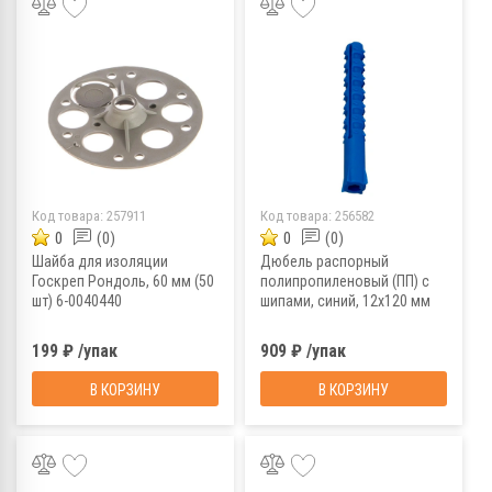
Код товара:
257911
Код товара:
256582
0
(0)
0
(0)
Шайба для изоляции
Дюбель распорный
Госкреп Рондоль, 60 мм (50
полипропиленовый (ПП) с
шт) 6-0040440
шипами, синий, 12х120 мм
(100 шт)
199 ₽ /упак
909 ₽ /упак
В КОРЗИНУ
В КОРЗИНУ