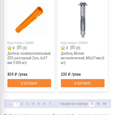
Код товара:
256581
Код товара:
255624
0
(0)
0
(0)
Дюбель полипропиленовый
Дюбель Молли
(ПП) распорный Zum, 6х37
металлический, M5х37 мм (6
мм (1000 шт)
шт)
859 ₽ /упак
235 ₽ /упак
В КОРЗИНУ
В КОРЗИНУ
←
1
2
3
4
5
6
7
→
Товаров на странице:
28
56
84