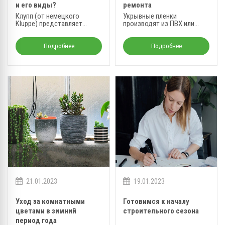
и его виды?
ремонта
Клупп (от немецкого
Укрывные пленки
Kluppe) представляет
производят из ПВХ или
собой оборудование, с
полиэтилена.
помощью которого
выполняется изготовление
Подробнее
Подробнее
резьбы на металлических
трубах.
21.01.2023
19.01.2023
Уход за комнатными
Готовимся к началу
цветами в зимний
строительного сезона
период года