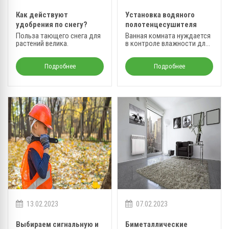
Как действуют
Установка водяного
удобрения по снегу?
полотенцесушителя
Польза тающего снега для
Ванная комната нуждается
растений велика.
в контроле влажности для
предотвращения
образования плесени.
Оптимальный уровень
Подробнее
Подробнее
влажности гарантирован
при обогреве.
13.02.2023
07.02.2023
Выбираем сигнальную и
Биметаллические