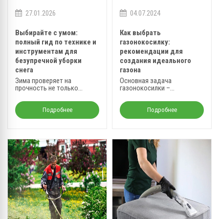
27.01.2026
04.07.2024
Выбирайте с умом:
Как выбрать
полный гид по технике и
газонокосилку:
инструментам для
рекомендации для
безупречной уборки
создания идеального
снега
газона
Зима проверяет на
Основная задача
прочность не только
газонокосилки –
коммунальные службы, но
гарантировать аккуратный
и каждого владельца дома
срез травы на высоте 4-8
или дачи.
см, при этом измельчая
Подробнее
Подробнее
траву и равномерно
распределяя её по
поверхности, либо собирая
в контейнер, не нарушая
эстетику газона.