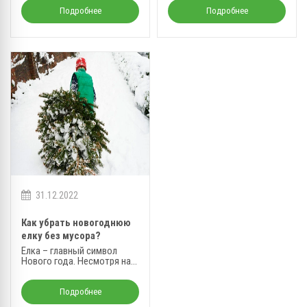
строительные задачи до
наступления холодов.
Подробнее
Подробнее
31.12.2022
Как убрать новогоднюю
елку без мусора?
Елка – главный символ
Нового года. Несмотря на
то, что многие используют
искусственный вариант, все
же живое растение
Подробнее
остается в тренде.