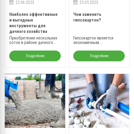
22.06.2023
25.05.2023
Наиболее эффективные
Чем заменить
и выгодные
гипсокартон?
инструменты для
дачного хозяйства
Приобретение нескольких
Гипсокартон является
соток в районе дачного
экономичным
поселка - в наше время,
строительным материалом,
звучит как мечта, но в
который часто используют
действительности от этой
для покрытия больших
Подробнее
Подробнее
мечты остается одно
площадей.
название.