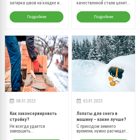
затирка швов на кладке из
качественной стали ценят
кирпича.
за: прочность,
долговечность,
износоустойчивость.
Подробнее
Подробнее
08.01.2023
05.01.2023
Как законсервировать
Лопаты для снега в
стройку?
машину – какие лучше?
Не всегда удается
С приходом зимнего
завершить
времени, нужно расчищать
запланированные
парковочные места.