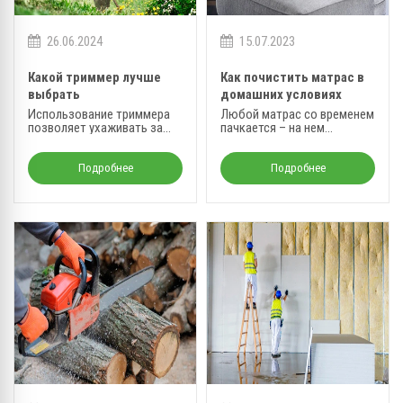
26.06.2024
15.07.2023
Какой триммер лучше
Как почистить матрас в
выбрать
домашних условиях
Использование триммера
Любой матрас со временем
позволяет ухаживать за
пачкается – на нем
травяным покровом на
появляются пятна, могут
вашем участке. Это более
появиться неприятные
многофункциональный
запахи.
Подробнее
Подробнее
инструмент по сравнению с
газонокосилкой, которая
лучше всего подходит для
обработки ровных
поверхностей.