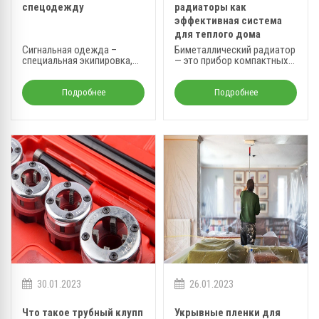
спецодежду
радиаторы как
эффективная система
для теплого дома
Сигнальная одежда –
Биметаллический радиатор
специальная экипировка,
— это прибор компактных
необходимая
размеров, который очень
представителям
удобен в монтаже и
определенных профессий.
позволяет создать
Подробнее
Подробнее
эффективную систему
отопления.
30.01.2023
26.01.2023
Что такое трубный клупп
Укрывные пленки для