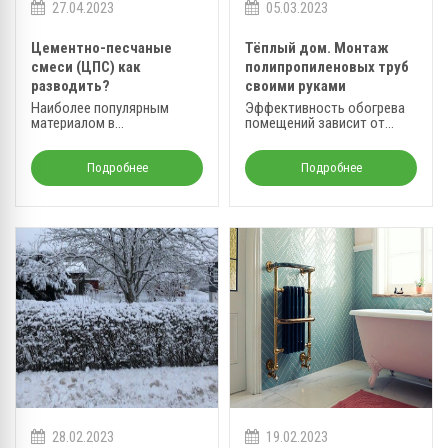
27.04.2023
05.03.2023
Цементно-песчаные
Тёплый дом. Монтаж
смеси (ЦПС) как
полипропиленовых труб
разводить?
своими руками
Наиболее популярным
Эффективность обогрева
материалом в
помещений зависит от
строительстве является
правильности
ЦПС (пескоцементная
планирования и точности
смесь).
монтажа контура.
Подробнее
Подробнее
28.02.2023
19.02.2023