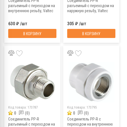
Соединитель PP-R
Соединитель PP-R
разъемный с переходом на
разъемный с переходом на
внутреннюю резьбу, Valtec
наружную резьбу, Valtec
VTp.762.03206, 32х1"
VTp.761.0.02004, 20х1/2"
630 ₽ /шт
305 ₽ /шт
В КОРЗИНУ
В КОРЗИНУ
Код товара:
173787
Код товара:
173795
0
(0)
0
(0)
Соединитель PP-R
Соединитель PP-R с
разъемный с переходом на
переходом на внутреннюю