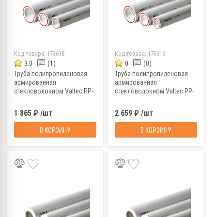
Код товара:
173618
Код товара:
173619
3.0
(1)
0
(0)
Труба полипропиленовая
Труба полипропиленовая
армированная
армированная
стекловолокном Valtec PP-
стекловолокном Valtec PP-
FIBER VTp.700.FB20.40, PN20,
FIBER VTp.700.FB20.50, PN20,
4 м, 40х5,
4 м, 50х6,
1 865 ₽ /шт
2 659 ₽ /шт
...
...
...
...
В КОРЗИНУ
В КОРЗИНУ