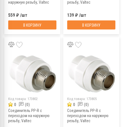
наружную резьбу, Valtec
резьбу, Valtec
VTp.761.0.02505, 25х3/4"
VTp.702.0.02004, 20х1/2"
559 ₽ /шт
139 ₽ /шт
В КОРЗИНУ
В КОРЗИНУ
Код товара:
173802
Код товара:
173805
0
(0)
0
(0)
Соединитель PP-R с
Соединитель PP-R с
переходом на наружную
переходом на наружную
резьбу, Valtec
резьбу, Valtec
VTp.701.0.02004, 20х1/2"
VTp.701.0.02505, 25х3/4"