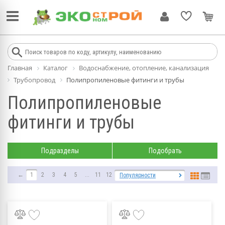
Главная
Каталог
Водоснабжение, отопление, канализация
Трубопровод
Полипропиленовые фитинги и трубы
Полипропиленовые
фитинги и трубы
Подразделы
Подобрать
←
1
2
3
4
5
...
11
12
→
Популярности