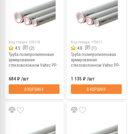
Код товара:
205118
Код товара:
173617
4.5
(2)
4.0
(1)
Труба полипропиленовая
Труба полипропиленовая
армированная
армированная
стекловолокном Valtec PP-
стекловолокном Valtec PP-
FIBER VTp.700.FB20.32, PN20,
FIBER VTp.700.FB20.32, PN20,
2 м, 32х4,
4 м, 32х4,
684 ₽ /шт
1 135 ₽ /шт
...
...
...
...
В КОРЗИНУ
В КОРЗИНУ