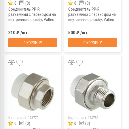
0
(0)
0
(0)
Соединитель PP-R
Соединитель PP-R
разъемный с переходом на
разъемный с переходом на
внутреннюю резьбу, Valtec
внутреннюю резьбу, Valtec
VTp.762.02004, 20х1/2"
VTp.762.02505, 25х3/4"
310 ₽ /шт
500 ₽ /шт
В КОРЗИНУ
В КОРЗИНУ
Код товара:
173779
Код товара:
173784
0
(0)
0
(0)