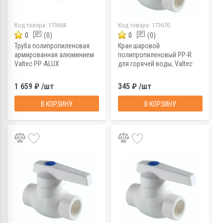
Код товара:
173604
Код товара:
173670
0
(0)
0
(0)
Труба полипропиленовая
Кран шаровой
армированная алюминием
полипропиленовый PP-R
Valtec PP-ALUX
для горячей воды, Valtec
VTp.700.AL25.32, PN25, 4 м,
VTp.743.0.020, 20 мм
32х5,4 мм
1 659 ₽ /шт
345 ₽ /шт
В КОРЗИНУ
В КОРЗИНУ