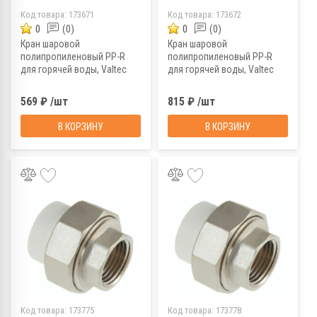
Код товара:
173671
Код товара:
173672
0
(0)
0
(0)
Кран шаровой
Кран шаровой
полипропиленовый PP-R
полипропиленовый PP-R
для горячей воды, Valtec
для горячей воды, Valtec
VTp.743.0.025, 25 мм
VTp.743.0.032, 32 мм
569 ₽ /шт
815 ₽ /шт
В КОРЗИНУ
В КОРЗИНУ
Код товара:
173775
Код товара:
173778