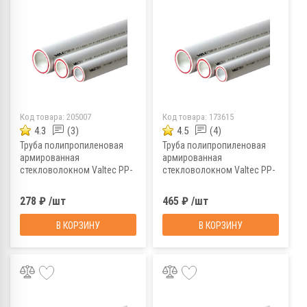
Код товара:
205007
Код товара:
173615
4.3
(3)
4.5
(4)
Труба полипропиленовая
Труба полипропиленовая
армированная
армированная
стекловолокном Valtec PP-
стекловолокном Valtec PP-
FIBER VTp.700.FB20.20, PN20,
FIBER VTp.700.FB20.20, PN20,
2 м, 20х2,
4 м, 20х2,
278 ₽ /шт
465 ₽ /шт
...
...
...
...
В КОРЗИНУ
В КОРЗИНУ