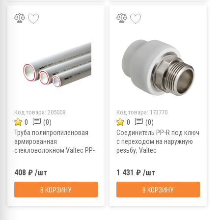
Код товара:
205008
Код товара:
173770
0
(0)
0
(0)
Труба полипропиленовая
Соединитель PP-R под ключ
армированная
с переходом на наружную
стекловолокном Valtec PP-
резьбу, Valtec
FIBER VTp.700.FB20.25, PN20,
VTp.707.0.05008, 50х1 1/2"
2 м, 25х3,
408 ₽ /шт
1 431 ₽ /шт
...
...
В КОРЗИНУ
В КОРЗИНУ