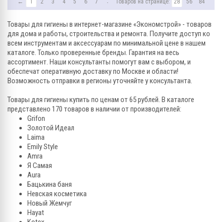
←
1
2
3
4
5
6
7
→
Товаров на странице:
28
56
84
Товары для гигиены в интернет-магазине «Экономстрой» - товаров
для дома и работы, строительства и ремонта. Получите доступ ко
всем инструментам и аксессуарам по минимальной цене в нашем
каталоге. Только проверенные бренды. Гарантия на весь
ассортимент. Наши консультанты помогут вам с выбором, и
обеспечат оперативную доставку по Москве и области!
Возможность отправки в регионы уточняйте у консультанта.
Товары для гигиены купить по ценам от 65 рублей. В каталоге
представлено 170 товаров в наличии от производителей:
Grifon
Золотой Идеал
Laima
Emily Style
Amra
Я Самая
Aura
Бацькина баня
Невская косметика
Новый Жемчуг
Hayat
Kotex