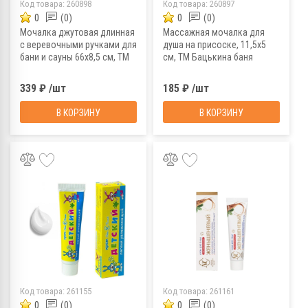
Код товара:
260898
Код товара:
260897
0
(0)
0
(0)
Мочалка джутовая длинная
Массажная мочалка для
с веревочными ручками для
душа на присоске, 11,5х5
бани и сауны 66х8,5 см, ТМ
см, ТМ Бацькина баня
Бацькина баня
339 ₽ /шт
185 ₽ /шт
В КОРЗИНУ
В КОРЗИНУ
Код товара:
261155
Код товара:
261161
0
(0)
0
(0)