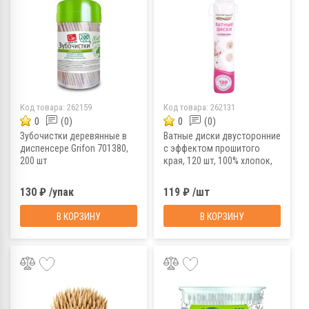
Код товара:
262159
Код товара:
262131
0
(0)
0
(0)
Зубочистки деревянные в
Ватные диски двусторонние
диспенсере Grifon 701380,
с эффектом прошитого
200 шт
края, 120 шт, 100% хлопок,
Золотой Идеал 116530
130 ₽ /упак
119 ₽ /шт
В КОРЗИНУ
В КОРЗИНУ