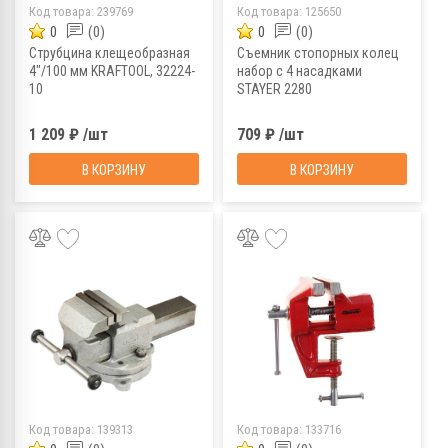
Код товара:
239769
Код товара:
125650
0
(0)
0
(0)
Струбцина клещеобразная
Съемник стопорных колец
4"/100 мм KRAFTOOL, 32224-
набор с 4 насадками
10
STAYER 2280
1 209 ₽ /шт
709 ₽ /шт
В КОРЗИНУ
В КОРЗИНУ
Код товара:
139313
Код товара:
133716