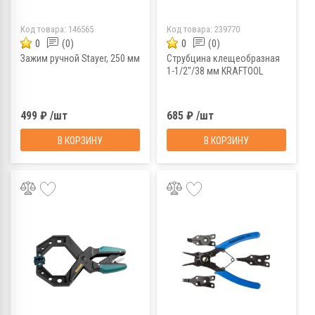
Код товара:
146565
Код товара:
239770
0
(0)
0
(0)
Зажим ручной Stayer, 250 мм
Струбцина клещеобразная
1-1/2"/38 мм KRAFTOOL
499 ₽ /шт
685 ₽ /шт
В КОРЗИНУ
В КОРЗИНУ