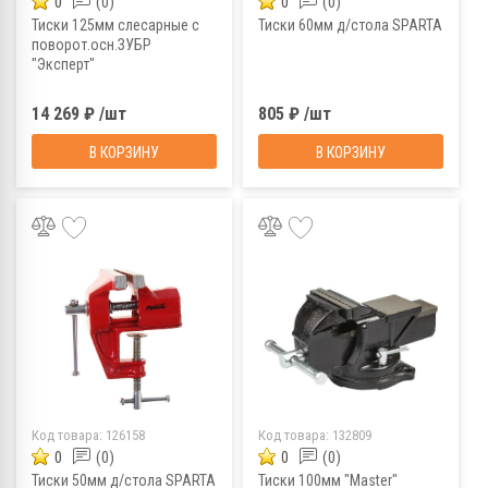
0
(0)
0
(0)
Тиски 125мм слесарные с
Тиски 60мм д/стола SPARTA
поворот.осн.ЗУБР
"Эксперт"
14 269 ₽ /шт
805 ₽ /шт
В КОРЗИНУ
В КОРЗИНУ
Код товара:
126158
Код товара:
132809
0
(0)
0
(0)
Тиски 50мм д/стола SPARTA
Тиски 100мм "Master"