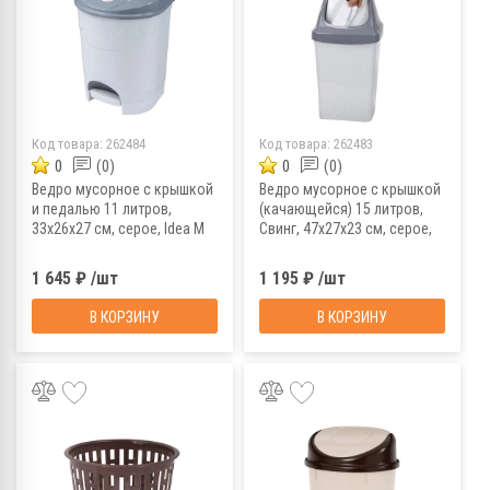
Код товара:
262484
Код товара:
262483
0
(0)
0
(0)
Ведро мусорное с крышкой
Ведро мусорное с крышкой
и педалью 11 литров,
(качающейся) 15 литров,
33х26х27 см, серое, Idea М
Свинг, 47х27х23 см, серое,
2891, М2891
Idea М 2462
1 645 ₽ /шт
1 195 ₽ /шт
В КОРЗИНУ
В КОРЗИНУ