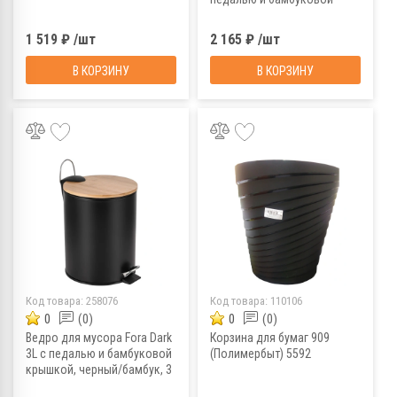
крышкой, белый/бамбук, 5 л
1 519 ₽ /шт
2 165 ₽ /шт
В КОРЗИНУ
В КОРЗИНУ
Код товара:
258076
Код товара:
110106
0
(0)
0
(0)
Ведро для мусора Fora Dark
Корзина для бумаг 909
3L с педалью и бамбуковой
(Полимербыт) 5592
крышкой, черный/бамбук, 3
л