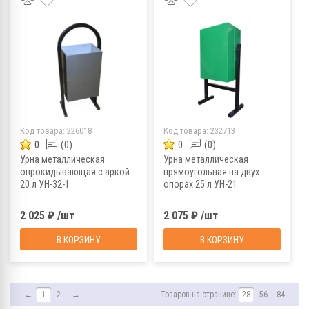
Код товара:
226018
Код товара:
232713
0
(0)
0
(0)
Урна металлическая
Урна металлическая
опрокидывающая с аркой
прямоугольная на двух
20 л УН-32-1
опорах 25 л УН-21
2 025 ₽ /шт
2 075 ₽ /шт
В КОРЗИНУ
В КОРЗИНУ
←
1
2
→
Товаров на странице:
28
56
84