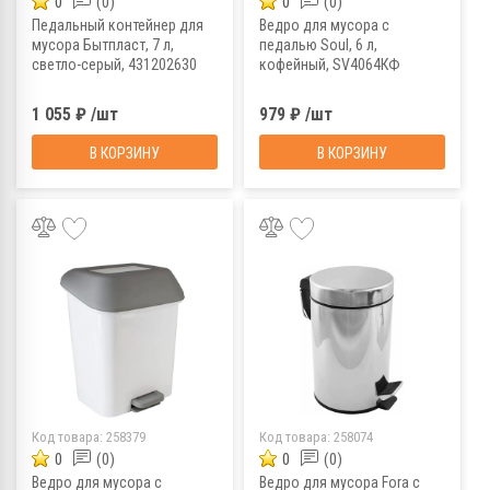
0
(0)
0
(0)
Педальный контейнер для
Ведро для мусора с
мусора Бытпласт, 7 л,
педалью Soul, 6 л,
светло-серый, 431202630
кофейный, SV4064КФ
1 055 ₽ /шт
979 ₽ /шт
В КОРЗИНУ
В КОРЗИНУ
Код товара:
258379
Код товара:
258074
0
(0)
0
(0)
Ведро для мусора с
Ведро для мусора Fora с