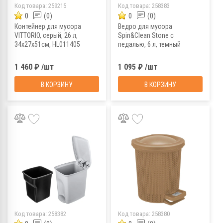
Код товара:
259215
Код товара:
258383
0
(0)
0
(0)
Контейнер для мусора
Ведро для мусора
VITTORIO, серый, 26 л,
Spin&Clean Stone с
34х27х51см, HL011405
педалью, 6 л, темный
камень, SC470110026
1 460 ₽ /шт
1 095 ₽ /шт
В КОРЗИНУ
В КОРЗИНУ
Код товара:
258382
Код товара:
258380