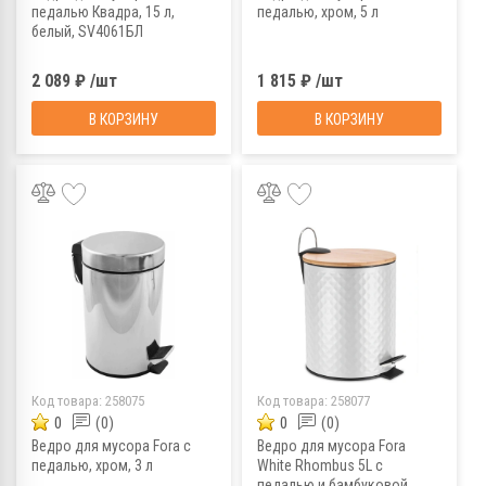
педалью Квадра, 15 л,
педалью, хром, 5 л
белый, SV4061БЛ
2 089 ₽ /шт
1 815 ₽ /шт
В КОРЗИНУ
В КОРЗИНУ
Код товара:
258075
Код товара:
258077
0
(0)
0
(0)
Ведро для мусора Fora с
Ведро для мусора Fora
педалью, хром, 3 л
White Rhombus 5L с
педалью и бамбуковой