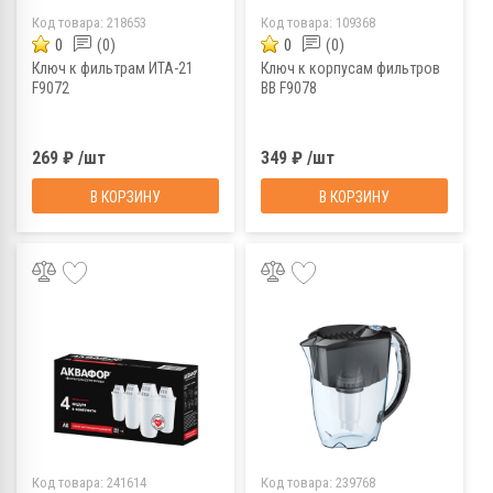
Код товара:
218653
Код товара:
109368
0
(0)
0
(0)
Ключ к фильтрам ИТА-21
Ключ к корпусам фильтров
F9072
ВВ F9078
269 ₽ /шт
349 ₽ /шт
В КОРЗИНУ
В КОРЗИНУ
Код товара:
241614
Код товара:
239768