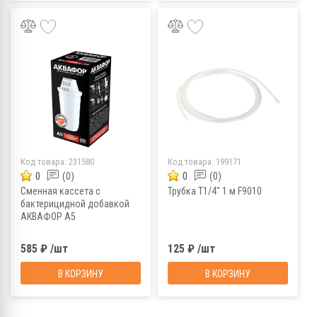
Код товара:
231580
Код товара:
199171
0
(0)
0
(0)
Сменная кассета с
Трубка Т1/4" 1 м F9010
бактерицидной добавкой
АКВАФОР А5
585 ₽ /шт
125 ₽ /шт
В КОРЗИНУ
В КОРЗИНУ