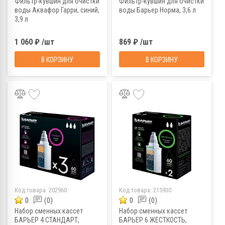
Фильтр-кувшин для очистки
Фильтр-кувшин для очистки
воды Аквафор Гарри, синий,
воды Барьер Норма, 3,6 л
3,9 л
1 060 ₽ /шт
869 ₽ /шт
В КОРЗИНУ
В КОРЗИНУ
Код товара:
202960
Код товара:
215930
0
(0)
0
(0)
Набор сменных кассет
Набор сменных кассет
БАРЬЕР 4 СТАНДАРТ,
БАРЬЕР 6 ЖЕСТКОСТЬ,