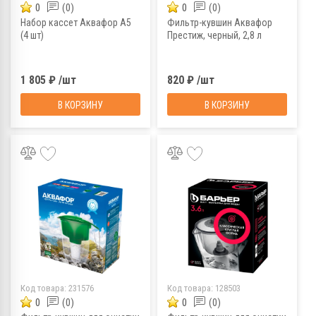
0
(0)
0
(0)
Набор кассет Аквафор А5
Фильтр-кувшин Аквафор
(4 шт)
Престиж, черный, 2,8 л
1 805 ₽ /шт
820 ₽ /шт
В КОРЗИНУ
В КОРЗИНУ
Код товара:
231576
Код товара:
128503
0
(0)
0
(0)