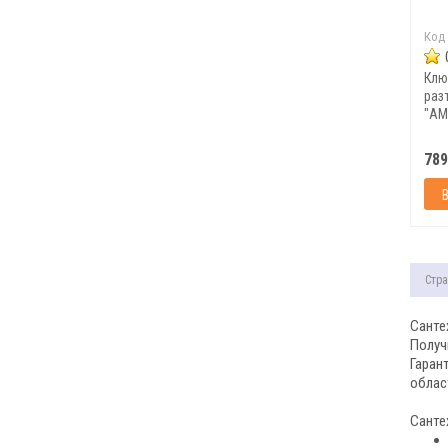
Код
Клю
раз
"АМ
789
Стра
Санте
Получ
Гаран
облас
Санте