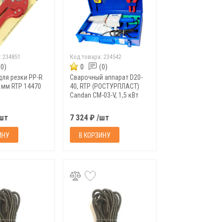
:
234851
Код товара:
234542
(0)
0
(0)
ля резки PP-R
Сварочный аппарат D20-
2 мм RTP 14470
40, RTP (РОСТУРПЛАСТ)
Candan CM-03-V, 1,5 кВт
/шт
7 324 ₽ /шт
ИНУ
В КОРЗИНУ