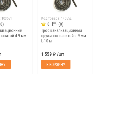
:
103581
Код товара:
140552
(0)
0
(0)
лизационный
Трос канализационный
навитой d-9 мм
пружинно-навитой d-9 мм
L-10 м
т
1 559 ₽ /шт
ИНУ
В КОРЗИНУ