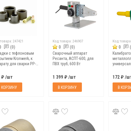
 товара:
247421
Код товара:
246907
Код товара
0
(0)
0
(0)
0
адки с тефлоновым
Сварочный аппарат
Калибрато
рытием Kronwerk, к
Ресанта, АСПТ-600, для
металлопл
арату для сварки PP-R
ПВХ труб, 600 Вт
универсал
, 20, 25 мм
10-26 мм 
 ₽ /шт
1 399 ₽ /шт
172 ₽ /ш
В КОРЗИНУ
В КОРЗИНУ
В КОРЗ