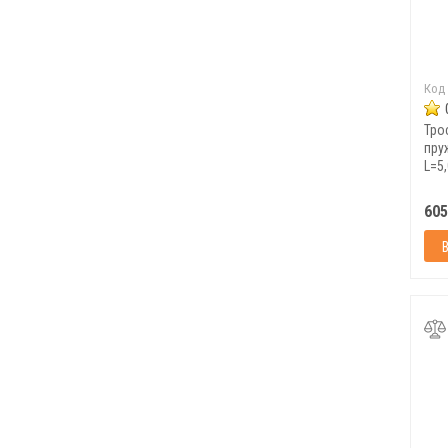
Код
Тро
пру
L=5,
605