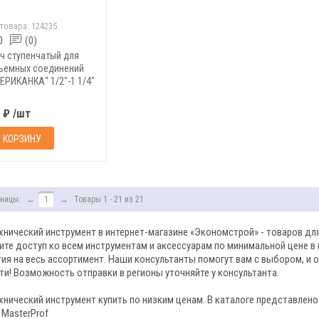
 товара:
124235
0
(0)
ч ступенчатый для
ъемных соединений
ЕРИКАНКА" 1/2"-1 1/4"
 ₽ /шт
В КОРЗИНУ
ницы:
←
1
→
Товары 1 - 21 из 21
хнический инструмент в интернет-магазине «Экономстрой» - товаров для
ите доступ ко всем инструментам и аксессуарам по минимальной цене в
тия на весь ассортимент. Наши консультанты помогут вам с выбором, и 
ти! Возможность отправки в регионы уточняйте у консультанта.
хнический инструмент купить по низким ценам. В каталоге представлено 
MasterProf