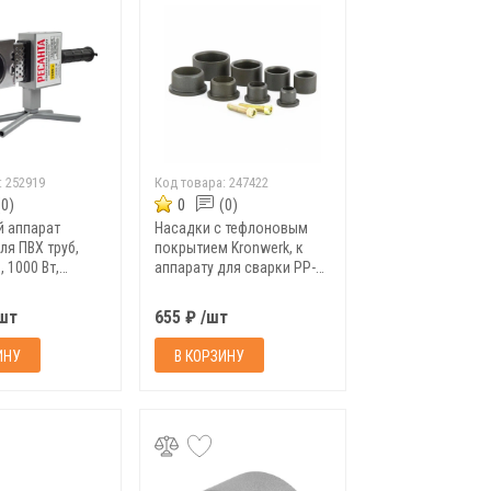
:
252919
Код товара:
247422
(0)
0
(0)
 аппарат
Насадки с тефлоновым
ля ПВХ труб,
покрытием Kronwerk, к
 1000 Вт,
аппарату для сварки PP-R
0-63 мм
труб, 20, 25, 32, 40 мм
/шт
655 ₽ /шт
ИНУ
В КОРЗИНУ