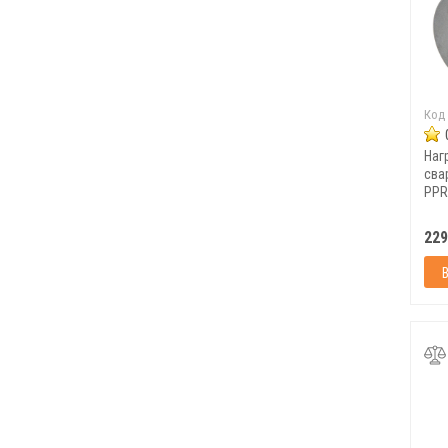
Код
Наг
сва
PPR
229