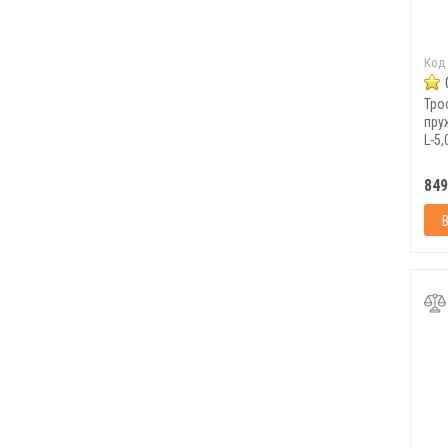
Код
Тро
пру
L-5,
849