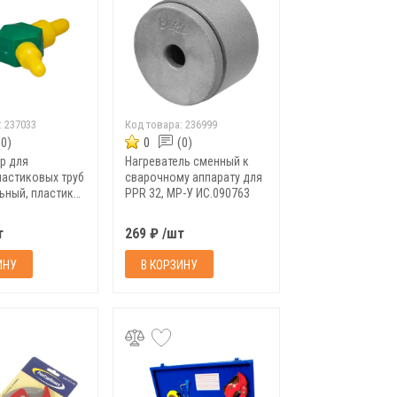
:
237033
Код товара:
236999
(0)
0
(0)
р для
Нагреватель сменный к
астиковых труб
сварочному аппарату для
ьный, пластик
PPR 32, MP-У ИС.090763
ИС.130051
т
269 ₽ /шт
ИНУ
В КОРЗИНУ