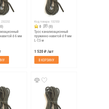
:
232232
Код товара:
132553
(0)
0
(0)
лизационный
Трос канализационный
навитой d-6 мм
пружинно-навитой d-9 мм
L-7,5 м
т
1 520 ₽ /шт
ИНУ
В КОРЗИНУ