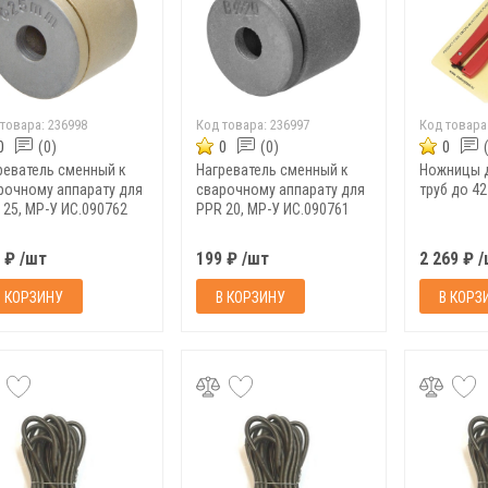
 товара:
236998
Код товара:
236997
Код товара
0
(0)
0
(0)
0
реватель сменный к
Нагреватель сменный к
Ножницы д
рочному аппарату для
сварочному аппарату для
труб до 4
 25, MP-У ИС.090762
PPR 20, MP-У ИС.090761
 ₽ /шт
199 ₽ /шт
2 269 ₽ 
В КОРЗИНУ
В КОРЗИНУ
В КОРЗ