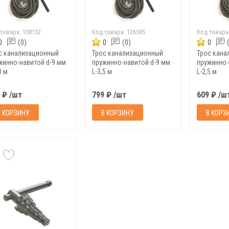
 товара:
108152
Код товара:
126595
Код товара
0
(0)
0
(0)
0
с канализационный
Трос канализационный
Трос кана
жинно-навитой d-9 мм
пружинно-навитой d-9 мм
пружинно-
0 м
L-3,5 м
L-2,5 м
 ₽ /шт
799 ₽ /шт
609 ₽ /ш
В КОРЗИНУ
В КОРЗИНУ
В КОРЗ