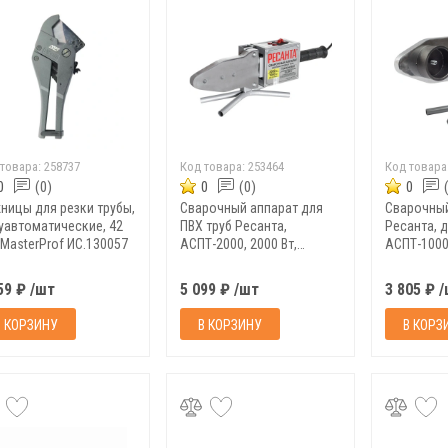
 товара:
258737
Код товара:
253464
Код товара
0
(0)
0
(0)
0
ницы для резки трубы,
Сварочный аппарат для
Сварочный
уавтоматические, 42
ПВХ труб Ресанта,
Ресанта, д
 MasterProf ИС.130057
АСПТ-2000, 2000 Вт,
АСПТ-1000,
насадки 20-63 мм
насадки 2
59 ₽ /шт
5 099 ₽ /шт
3 805 ₽ 
В КОРЗИНУ
В КОРЗИНУ
В КОРЗ