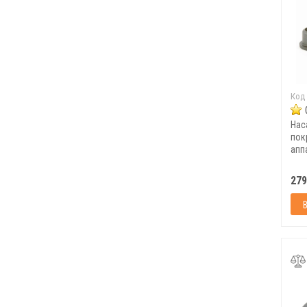
Код
Нас
пок
апп
труб
279