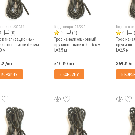
 товара:
232234
Код товара:
232233
Код товара
0
(0)
0
(0)
0
с канализационный
Трос канализационный
Трос кана
жинно-навитой d-6 мм
пружинно-навитой d-6 мм
пружинно-
0 м
L=3,5 м
L=2,5 м
 ₽ /шт
510 ₽ /шт
369 ₽ /ш
В КОРЗИНУ
В КОРЗИНУ
В КОРЗ