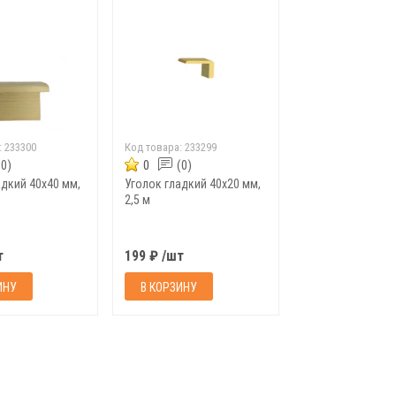
:
233300
Код товара:
233299
(0)
0
(0)
адкий 40х40 мм,
Уголок гладкий 40х20 мм,
2,5 м
т
199 ₽ /шт
ИНУ
В КОРЗИНУ