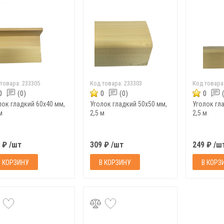
 товара:
233305
Код товара:
233303
Код товара
0
(0)
0
(0)
0
лок гладкий 60х40 мм,
Уголок гладкий 50х50 мм,
Уголок гл
м
2,5 м
2,5 м
 ₽ /шт
309 ₽ /шт
249 ₽ /ш
В КОРЗИНУ
В КОРЗИНУ
В КОРЗ