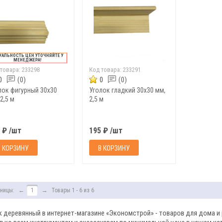
УАЛЬНОСТЬ ЦЕН УТОЧНЯЙТЕ У
МЕНЕДЖЕРА!
 товара:
233298
Код товара:
233291
0
(0)
0
(0)
лок фигурный 30х30
Уголок гладкий 30х30 мм,
2,5 м
2,5 м
 ₽ /шт
195 ₽ /шт
В КОРЗИНУ
В КОРЗИНУ
ницы:
←
1
→
Товары 1 - 6 из 6
к деревянный в интернет-магазине «Экономстрой» - товаров для дома и 