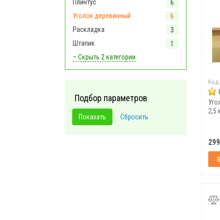
Плинтус
6
Уголок деревянный
6
Раскладка
3
Штапик
1
– Скрыть
2 категории
Код
Подбор параметров
Уго
2,5 
299