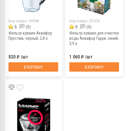
Код товара:
239768
Код товара:
231576
0
(0)
0
(0)
Фильтр-кувшин Аквафор
Фильтр-кувшин для очистки
Престиж, черный, 2,8 л
воды Аквафор Гарри, синий,
3,9 л
820 ₽ /шт
1 060 ₽ /шт
В КОРЗИНУ
В КОРЗИНУ