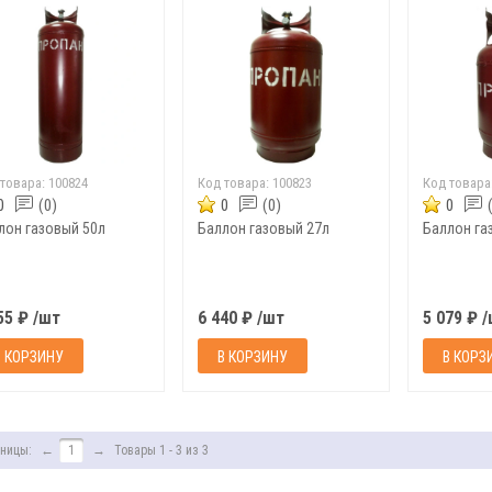
 товара:
100824
Код товара:
100823
Код товара
0
(0)
0
(0)
0
Баллон газовый 50л
Баллон газовый 27л
55 ₽ /шт
6 440 ₽ /шт
5 079 ₽ 
В КОРЗИНУ
В КОРЗИНУ
В КОРЗ
ницы:
←
1
→
Товары 1 - 3 из 3