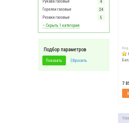
Рукава газовые
4
Горелки газовые
24
Резаки газовые
5
– Скрыть
1 категория
Код
Подбор параметров
7 8
Стра