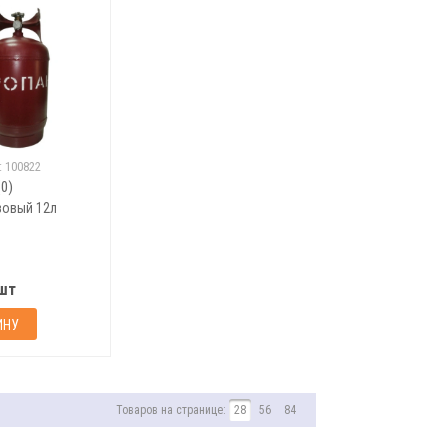
:
100822
(0)
Баллон газовый 12л
/шт
ИНУ
Товаров на странице:
28
56
84