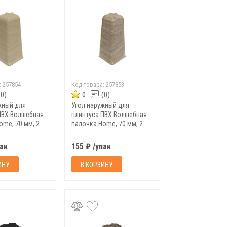
:
257854
Код товара:
257853
(0)
0
(0)
жный для
Угол наружный для
ПВХ Волшебная
плинтуса ПВХ Волшебная
ome, 70 мм, 2
палочка Home, 70 мм, 2
1
шт/уп, 7030
пак
155 ₽ /упак
ИНУ
В КОРЗИНУ