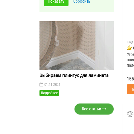
Код
Уго
пли
пал
шт/у
Выбираем плинтус для ламината
155
01.11.2021
Подробнее
Все статьи