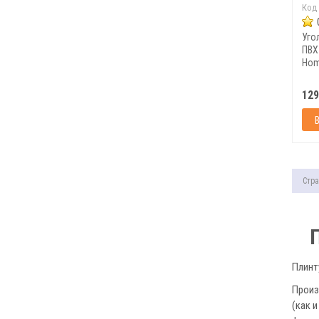
Код
Уго
ПВХ
Hom
129
Стра
Плинт
Произ
(как 