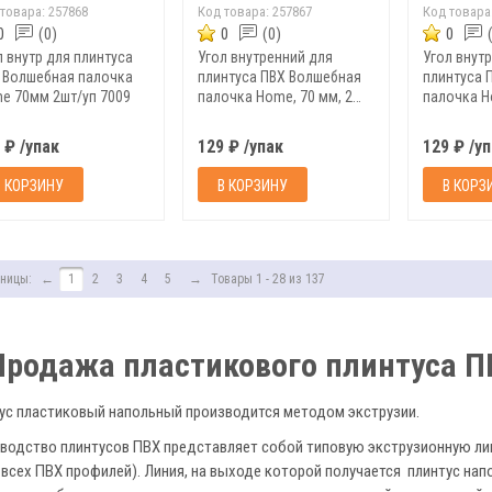
 товара:
257868
Код товара:
257867
Код товара
0
(0)
0
(0)
0
л внутр для плинтуса
Угол внутренний для
Угол внут
 Волшебная палочка
плинтуса ПВХ Волшебная
плинтуса 
e 70мм 2шт/уп 7009
палочка Home, 70 мм, 2
палочка H
шт/уп, 7007
шт/уп, 700
 ₽ /упак
129 ₽ /упак
129 ₽ /у
В КОРЗИНУ
В КОРЗИНУ
В КОРЗ
ницы:
←
1
2
3
4
5
→
Товары 1 - 28 из 137
Продажа пластикового плинтуса П
ус пластиковый напольный производится методом экструзии.
водство плинтусов ПВХ представляет собой типовую экструзионную ли
и всех ПВХ профилей). Линия, на выходе которой получается плинтус нап