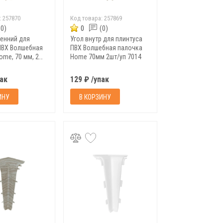
:
257870
Код товара:
257869
(0)
0
(0)
ренний для
Угол внутр для плинтуса
ПВХ Волшебная
ПВХ Волшебная палочка
ome, 70 мм, 2
Home 70мм 2шт/уп 7014
6
пак
129 ₽ /упак
ИНУ
В КОРЗИНУ