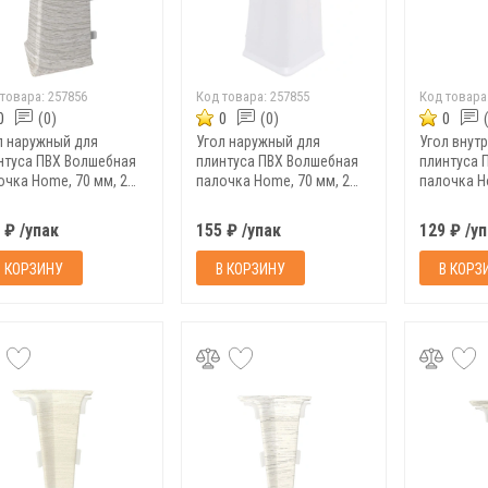
 товара:
257856
Код товара:
257855
Код товара
0
(0)
0
(0)
0
л наружный для
Угол наружный для
Угол внут
нтуса ПВХ Волшебная
плинтуса ПВХ Волшебная
плинтуса 
очка Home, 70 мм, 2
палочка Home, 70 мм, 2
палочка H
п, 7006
шт/уп, 7001
шт/уп, 703
 ₽ /упак
155 ₽ /упак
129 ₽ /у
В КОРЗИНУ
В КОРЗИНУ
В КОРЗ