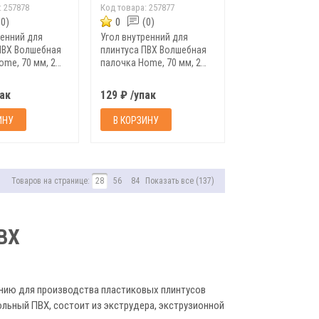
:
257878
Код товара:
257877
(0)
0
(0)
ренний для
Угол внутренний для
ПВХ Волшебная
плинтуса ПВХ Волшебная
ome, 70 мм, 2
палочка Home, 70 мм, 2
6
шт/уп, 7001
пак
129 ₽ /упак
ИНУ
В КОРЗИНУ
Товаров на странице:
28
56
84
Показать все (137)
ВХ
нию для производства пластиковых плинтусов
ольный ПВХ, состоит из экструдера, экструзионной