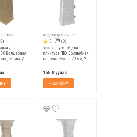
:
257858
Код товара:
257857
(0)
0
(0)
жный для
Угол наружный для
ПВХ Волшебная
плинтуса ПВХ Волшебная
ome, 70 мм, 2
палочка Home, 70 мм, 2
9
шт/уп, 7007
пак
155 ₽ /упак
ИНУ
В КОРЗИНУ