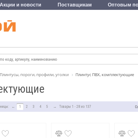
Акции и новости
Поставщикам
Оптовым по
Плинтусы, пороги, профили, уголки
Плинтус ПВХ, комплектующие
лектующие
ницы:
←
1
2
3
4
5
→
Товары 1 - 28 из 137
С