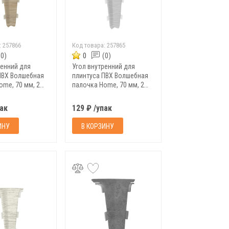
:
257866
Код товара:
257865
(0)
0
(0)
ренний для
Угол внутренний для
ПВХ Волшебная
плинтуса ПВХ Волшебная
ome, 70 мм, 2
палочка Home, 70 мм, 2
3
шт/уп, 7032
пак
129 ₽ /упак
ИНУ
В КОРЗИНУ