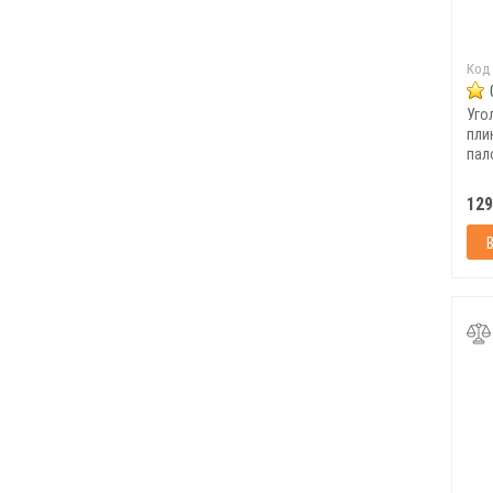
Код
Уго
пли
пал
шт/у
129