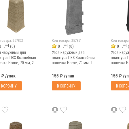
 товара:
257852
Код товара:
257851
Код товара
0
(0)
0
(0)
0
л наружный для
Угол наружный для
Угол нару
нтуса ПВХ Волшебная
плинтуса ПВХ Волшебная
плинтуса 
очка Home, 70 мм, 2
палочка Home, 70 мм, 2
палочка H
п, 7029
шт/уп, 7027
шт/уп, 702
 ₽ /упак
155 ₽ /упак
155 ₽ /у
В КОРЗИНУ
В КОРЗИНУ
В КОРЗ