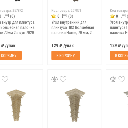
 товара:
257872
Код товара:
257871
Код товара
0
(0)
0
(0)
0
л внутр для плинтуса
Угол внутренний для
Угол внут
 Волшебная палочка
плинтуса ПВХ Волшебная
плинтуса 
e 70мм 2шт/уп 7020
палочка Home, 70 мм, 2
палочка H
шт/уп, 7018
шт/уп, 701
 ₽ /упак
129 ₽ /упак
129 ₽ /у
В КОРЗИНУ
В КОРЗИНУ
В КОРЗ