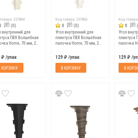
 товара:
257864
Код товара:
257863
Код товара
0
(0)
0
(0)
0
л внутренний для
Угол внутренний для
Угол внут
нтуса ПВХ Волшебная
плинтуса ПВХ Волшебная
плинтуса 
очка Home, 70 мм, 2
палочка Home, 70 мм, 2
палочка H
п, 7031
шт/уп, 7030
шт/уп, 702
 ₽ /упак
129 ₽ /упак
129 ₽ /у
В КОРЗИНУ
В КОРЗИНУ
В КОРЗ