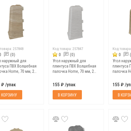
 товара:
257848
Код товара:
257847
Код товара
0
(0)
0
(0)
0
л наружный для
Угол наружный для
Угол нару
нтуса ПВХ Волшебная
плинтуса ПВХ Волшебная
плинтуса 
очка Home, 70 мм, 2
палочка Home, 70 мм, 2
палочка H
п, 7033
шт/уп, 7032
шт/уп, 703
 ₽ /упак
155 ₽ /упак
155 ₽ /у
В КОРЗИНУ
В КОРЗИНУ
В КОРЗ