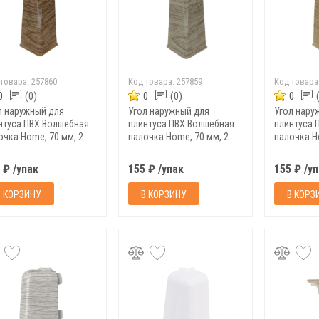
 товара:
257860
Код товара:
257859
Код товара
0
(0)
0
(0)
0
л наружный для
Угол наружный для
Угол нару
нтуса ПВХ Волшебная
плинтуса ПВХ Волшебная
плинтуса 
очка Home, 70 мм, 2
палочка Home, 70 мм, 2
палочка H
п, 7016
шт/уп, 7014
шт/уп, 700
 ₽ /упак
155 ₽ /упак
155 ₽ /у
В КОРЗИНУ
В КОРЗИНУ
В КОРЗ