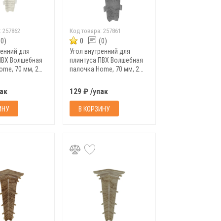
:
257862
Код товара:
257861
(0)
0
(0)
ренний для
Угол внутренний для
ПВХ Волшебная
плинтуса ПВХ Волшебная
ome, 70 мм, 2
палочка Home, 70 мм, 2
9
шт/уп, 7027
пак
129 ₽ /упак
ИНУ
В КОРЗИНУ