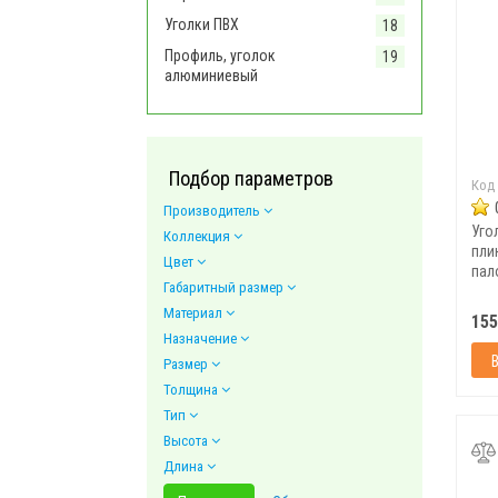
Уголки ПВХ
18
Профиль, уголок
19
алюминиевый
Подбор параметров
Код
Производитель
Уго
Коллекция
пли
Цвет
пал
Габаритный размер
шт/у
Материал
155
Назначение
Размер
Толщина
Тип
Высота
Длина