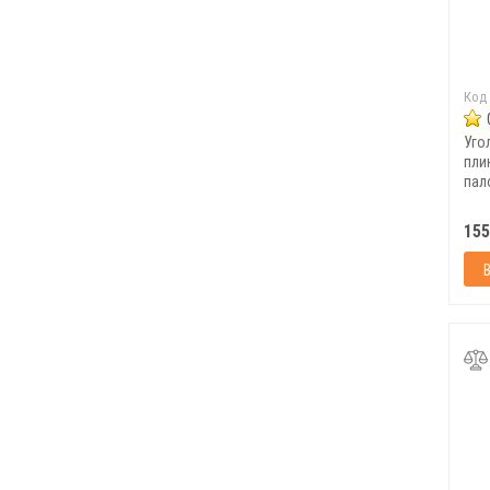
Код
Уго
пли
пал
шт/у
155