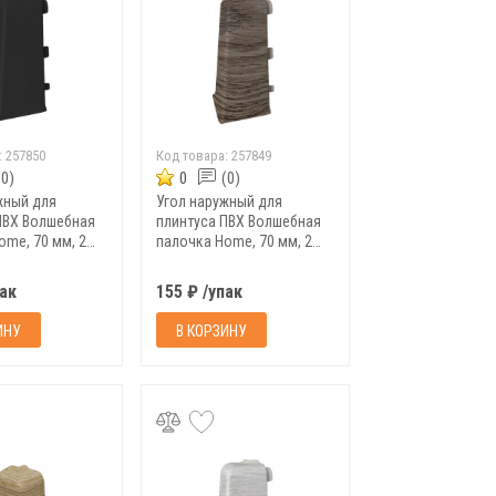
:
257850
Код товара:
257849
(0)
0
(0)
жный для
Угол наружный для
ПВХ Волшебная
плинтуса ПВХ Волшебная
ome, 70 мм, 2
палочка Home, 70 мм, 2
0
шт/уп, 7018
пак
155 ₽ /упак
ИНУ
В КОРЗИНУ