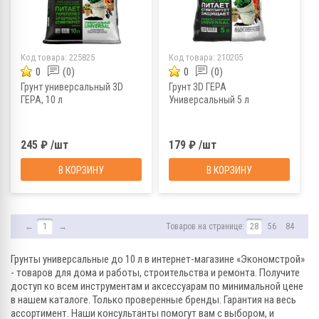
Код товара:
225825
Код товара:
210205
0
(0)
0
(0)
Грунт универсальный 3D
Грунт 3D ГЕРА
ГЕРА, 10 л
Универсальный 5 л
245 ₽ /шт
179 ₽ /шт
В КОРЗИНУ
В КОРЗИНУ
←
1
→
Товаров на странице:
28
56
84
Грунты универсальные до 10 л в интернет-магазине «Экономстрой»
- товаров для дома и работы, строительства и ремонта. Получите
доступ ко всем инструментам и аксессуарам по минимальной цене
в нашем каталоге. Только проверенные бренды. Гарантия на весь
ассортимент. Наши консультанты помогут вам с выбором, и