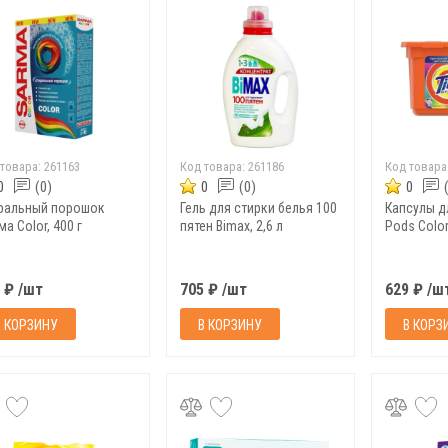
 товара:
261163
Код товара:
261186
Код товара
0
(0)
0
(0)
0
ральный порошок
Гель для стирки белья 100
Капсулы д
а Color, 400 г
пятен Bimax, 2,6 л
Pods Color
 ₽ /шт
705 ₽ /шт
629 ₽ /ш
В КОРЗИНУ
В КОРЗИНУ
В КОРЗ