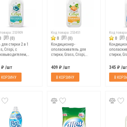
 товара:
253909
Код товара:
253451
Код товара
0
(0)
0
(0)
0
 для стирки 2 в 1
Кондиционер-
Кондицио
s, Crispi, с
ополаскиватель для
ополаскив
новыводителем,
стирки, Grass, Crispi,
стирки, Gra
центрат, 1 л
концентрированный,
концентри
уютное прикосновение, 1
свежесть ч
 ₽ /шт
409 ₽ /шт
345 ₽ /ш
л
В КОРЗИНУ
В КОРЗИНУ
В КОРЗ