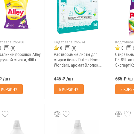
 товара:
256486
Код товара:
255974
Код товара
0
(0)
0
(0)
0
ральный порошок Alley
Растворимые листы для
Стиральн
ручной стирки, 400 г
стирки белья Duke's Home
PERSIL авт
Wonders, аромат Хлопок,
Эксперт К
40 шт
₽ /шт
445 ₽ /шт
685 ₽ /ш
В КОРЗИНУ
В КОРЗИНУ
В КОРЗ