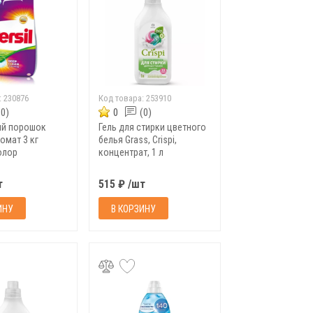
:
230876
Код товара:
253910
(0)
0
(0)
ый порошок
Гель для стирки цветного
омат 3 кг
белья Grass, Crispi,
олор
концентрат, 1 л
т
515 ₽ /шт
ИНУ
В КОРЗИНУ