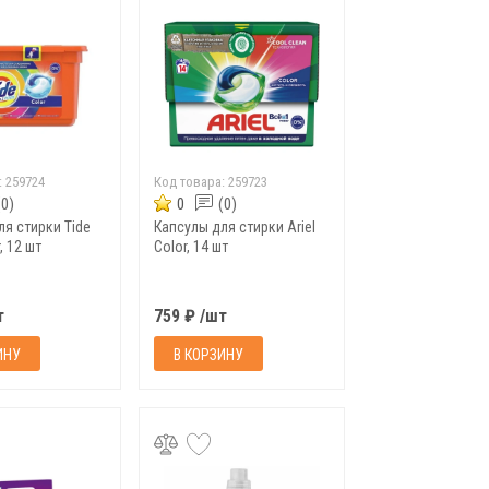
:
259724
Код товара:
259723
(0)
0
(0)
ля стирки Tide
Капсулы для стирки Ariel
, 12 шт
Color, 14 шт
т
759 ₽ /шт
ИНУ
В КОРЗИНУ