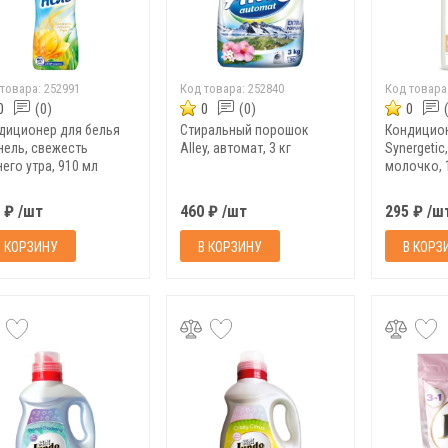
 товара:
252991
Код товара:
252840
Код товара
0
(0)
0
(0)
0
диционер для белья
Стиральный порошок
Кондицион
нель, свежесть
Alley, автомат, 3 кг
Synergeti
его утра, 910 мл
молочко, 
 ₽ /шт
460 ₽ /шт
295 ₽ /ш
В КОРЗИНУ
В КОРЗИНУ
В КОРЗ