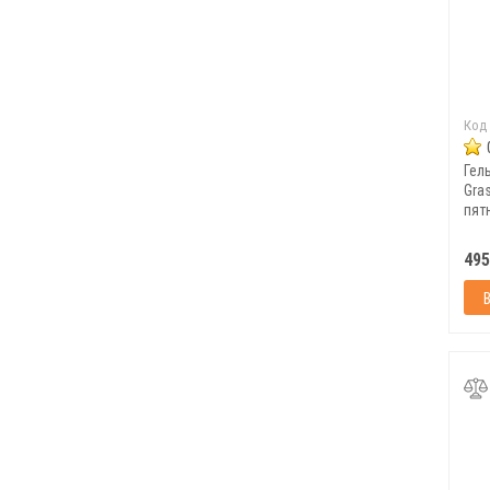
Код
Гель
Gras
пят
кон
495