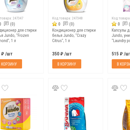
 товара:
247347
Код товара:
247348
Код товара
0
(0)
0
(0)
0
диционер для стирки
Кондиционер для стирки
Капсулы д
ья Jundo, "Frozen
белья Jundo, "Crazy
Jundo, ун
ond", 1 л
Citrus", 1 л
"Laundry p
 ₽ /шт
350 ₽ /шт
515 ₽ /ш
В КОРЗИНУ
В КОРЗИНУ
В КОРЗ