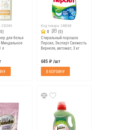
:
252045
Код товара:
248368
(0)
0
(0)
ер для белья
Стиральный порошок
c, Миндальное
Персил, Эксперт Свежесть
1 л
Вернеля, автомат, 3 кг
т
685 ₽ /шт
ИНУ
В КОРЗИНУ