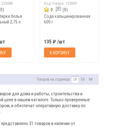
:
226080
Код товара:
135069
(0)
0
(0)
стирки белья
Сода кальцинированная
ьный 2,75 л
600 г
/шт
135 ₽ /шт
ИНУ
В КОРЗИНУ
Товаров на странице:
28
56
84
аров для дома и работы, строительства и
ой цене в нашем каталоге. Только проверенные
бором, и обеспечат оперативную доставку по
.
 представлено 31 товаров в наличии от