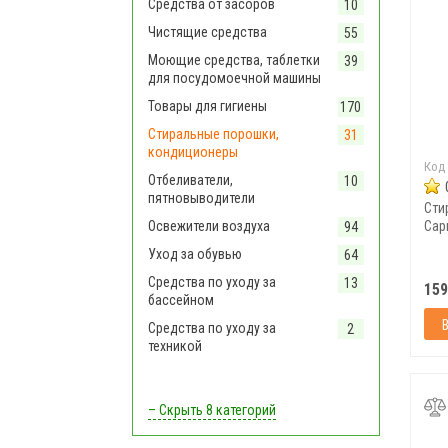
Средства от засоров
10
Чистящие средства
55
Моющие средства, таблетки
39
для посудомоечной машины
Товары для гигиены
170
Стиральные порошки,
31
кондиционеры
Код
Отбеливатели,
10
пятновыводители
Сти
Освежители воздуха
Сарм
94
Уход за обувью
64
Средства по уходу за
13
159
бассейном
Средства по уходу за
2
техникой
– Скрыть
8 категорий