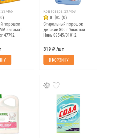
:
237466
Код товара:
237468
(0)
0
(0)
ый порошок
Стиральный порошок
IMA автомат
детский 800 г Ушастый
кг 47792
Нянь 09545/01012
т
319 ₽ /шт
ИНУ
В КОРЗИНУ