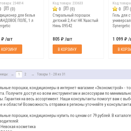
 товара:
234814
Код товара:
233633
Код товара
0
(0)
0
(0)
0
диционер для белья
Стиральный порошок
Гель для 
АНДОВОЕ ПОЛЕ, 1 л
детский 2,4 кг НК Ушастый
универсал
rgetic
Нянь 09542
Synergetic
 ₽ /шт
805 ₽ /шт
1 099 ₽ 
В КОРЗИНУ
В КОРЗИНУ
В КОРЗ
ницы:
←
1
2
→
Товары 1 - 28 из 31
льные порошки, кондиционеры в интернет-магазине «Экономстрой» - тов
та. Получите доступ ко всем инструментам и аксессуарам по минимальн
ы. Гарантия на весь ассортимент. Наши консультанты помогут вам с вы
е и области! Возможность отправки в регионы уточняйте у консультанта
льные порошки, кондиционеры купить по ценам от 79 рублей. В каталоге
водителей:
Невская косметика