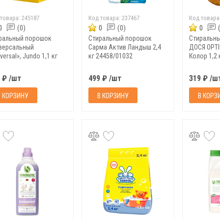
 товара:
245187
Код товара:
237467
Код товара
0
(0)
0
(0)
0
ральный порошок
Стиральный порошок
Стиральн
версальный
Сарма Актив Ландыш 2,4
ДОСЯ OPT
versal», Jundo 1,1 кг
кг 24458/01032
Колор 1,2 
 ₽ /шт
499 ₽ /шт
319 ₽ /ш
В КОРЗИНУ
В КОРЗИНУ
В КОРЗ