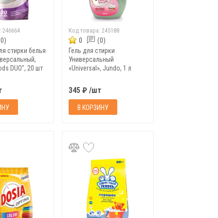
:
246664
Код товара:
245188
(0)
0
(0)
ля стирки белья
Гель для стирки
иверсальный,
Универсальный
ods DUO", 20 шт
«Universal», Jundo, 1 л
т
345 ₽ /шт
ИНУ
В КОРЗИНУ