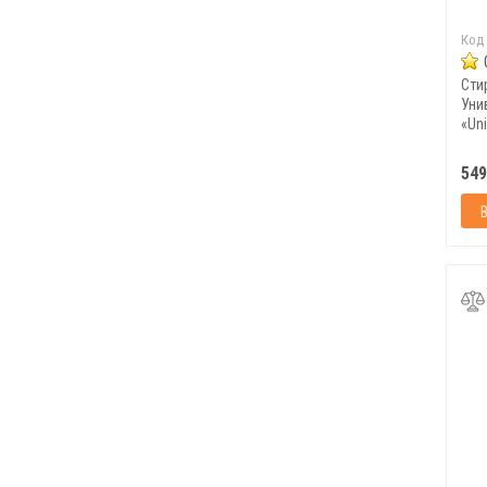
Код
Сти
Уни
«Uni
549