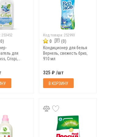
:
253452
Код товара:
252993
(0)
0
(0)
нер-
Кондиционер для белья
атель для
Вернель, свежесть бриз,
ss, Crispi,
910 мл
рованный,
увств, 1 л
т
325 ₽ /шт
ИНУ
В КОРЗИНУ