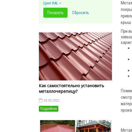
Метал
Цвет RAL
покры
привл
крыш 
При в
завыш
харак
Как самостоятельно установить
Помим
металлочерепицу?
смотр
26.05.2022
матер
Подробнее
произ
Метал