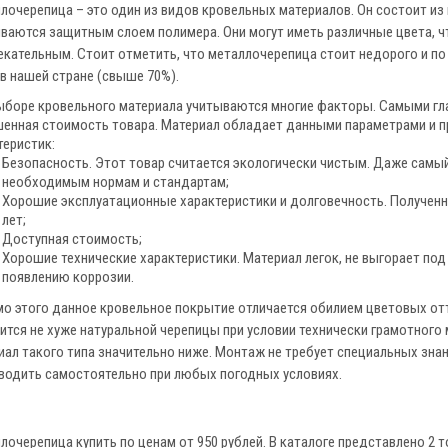
лочерепица – это один из видов кровельных материалов. Он состоит из
ваются защитным слоем полимера. Они могут иметь различные цвета, ч
екательным. Стоит отметить, что металлочерепица стоит недорого и п
в нашей стране (свыше 70%).
ыборе кровельного материала учитываются многие факторы. Самыми гла
енная стоимость товара. Материал обладает данными параметрами и п
теристик:
Безопасность. Этот товар считается экологически чистым. Даже самы
необходимым нормам и стандартам;
Хорошие эксплуатационные характеристики и долговечность. Полученна
лет;
Доступная стоимость;
Хорошие технические характеристики. Материал легок, не выгорает под
появлению коррозии.
о этого данное кровельное покрытие отличается обилием цветовых отте
ится не хуже натуральной черепицы при условии технически грамотного 
иал такого типа значительно ниже. Монтаж не требует специальных зна
водить самостоятельно при любых погодных условиях.
лочерепица купить по ценам от 950 рублей. В каталоге представлено 2 т