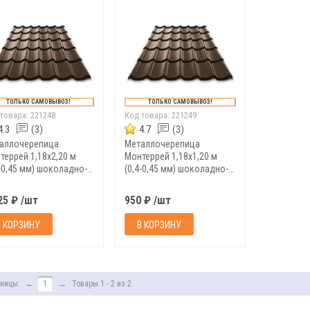
ТОЛЬКО САМОВЫВОЗ!
ТОЛЬКО САМОВЫВОЗ!
 товара:
221248
Код товара:
221249
4.3
(3)
4.7
(3)
аллочерепица
Металлочерепица
террей 1,18х2,20 м
Монтеррей 1,18х1,20 м
4-0,45 мм) шоколадно-
(0,4-0,45 мм) шоколадно-
ичневый - RAL 8017
коричневый - RAL 8017
25 ₽ /шт
950 ₽ /шт
В КОРЗИНУ
В КОРЗИНУ
ницы:
←
1
→
Товары 1 - 2 из 2