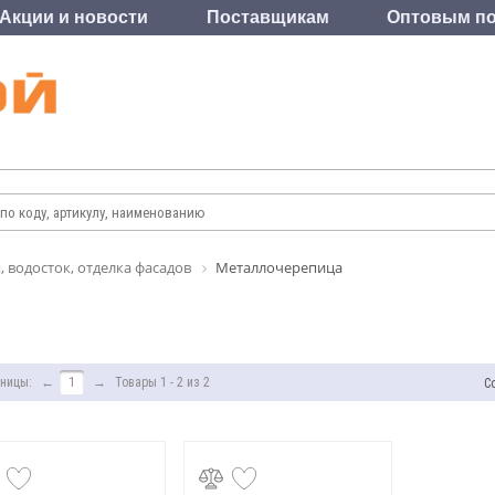
Акции и новости
Поставщикам
Оптовым по
, водосток, отделка фасадов
Металлочерепица
ницы:
←
1
→
Товары 1 - 2 из 2
С