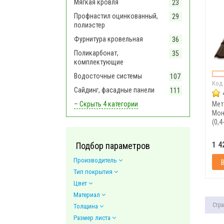
Мягкая кровля
23
Профнастил оцинкованный,
29
полиэстер
Фурнитура кровельная
36
Поликарбонат,
35
комплектующие
Водосточные системы
107
Код
Сайдинг, фасадные панели
111
– Скрыть
4 категории
Мет
Мон
(0,
кор
1 4
Подбор параметров
Производитель
Тип покрытия
Цвет
Материал
Стра
Толщина
Размер листа