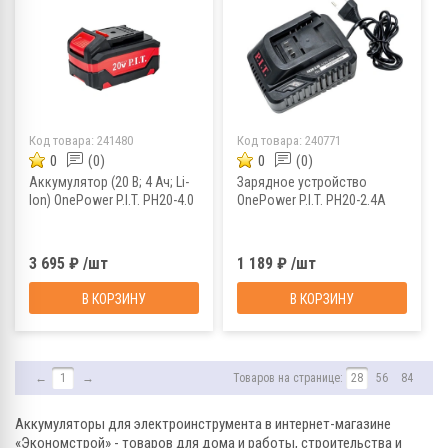
Код товара:
241480
Код товара:
240771
0
(0)
0
(0)
Аккумулятор (20 В; 4 Ач; Li-
Зарядное устройство
Ion) OnePower P.I.T. PH20-4.0
OnePower P.I.T. PH20-2.4A
3 695 ₽ /шт
1 189 ₽ /шт
В КОРЗИНУ
В КОРЗИНУ
←
1
→
Товаров на странице:
28
56
84
Аккумуляторы для электроинструмента в интернет-магазине
«Экономстрой» - товаров для дома и работы, строительства и