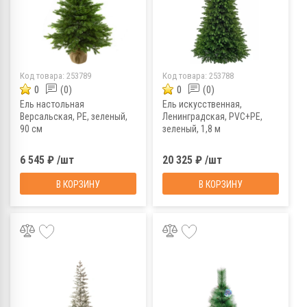
Код товара:
253789
Код товара:
253788
0
(0)
0
(0)
Ель настольная
Ель искусственная,
Версальская, РЕ, зеленый,
Ленинградская, PVC+PE,
90 см
зеленый, 1,8 м
6 545 ₽ /шт
20 325 ₽ /шт
В КОРЗИНУ
В КОРЗИНУ