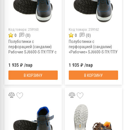
Код товара:
259163
Код товара:
259162
0
(0)
0
(0)
Полуботинки с
Полуботинки с
перфорацией (сандалии)
перфорацией (сандалии)
Рабочие SJ6600-S ПУ/ТПУ с
«Рабочие» SJ6600-S ПУ/ТПУ
МП МС, р. 43
с МП МС, р. 42
1 935 ₽ /пар
1 935 ₽ /пар
В КОРЗИНУ
В КОРЗИНУ