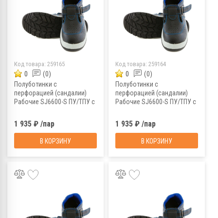
Код товара:
259165
Код товара:
259164
0
(0)
0
(0)
Полуботинки с
Полуботинки с
перфорацией (сандалии)
перфорацией (сандалии)
Рабочие SJ6600-S ПУ/ТПУ с
Рабочие SJ6600-S ПУ/ТПУ с
МП МС, р. 45
МП МС, р. 44
1 935 ₽ /пар
1 935 ₽ /пар
В КОРЗИНУ
В КОРЗИНУ