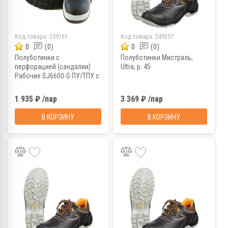
Код товара:
259161
Код товара:
249257
0
(0)
0
(0)
Полуботинки с
Полуботинки Мистраль,
перфорацией (сандалии)
Ultra, р. 45
Рабочие SJ6600-S ПУ/ТПУ с
МП МС, р. 41
1 935 ₽ /пар
3 369 ₽ /пар
В КОРЗИНУ
В КОРЗИНУ