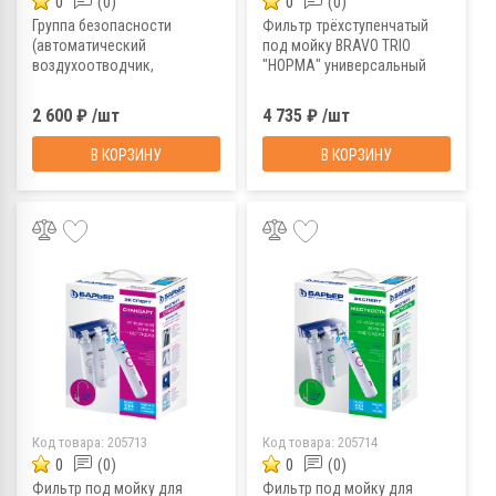
0
(0)
0
(0)
Группа безопасности
Фильтр трёхступенчатый
(автоматический
под мойку BRAVO TRIO
воздухоотводчик,
"НОРМА" универсальный
манометр,
предохранительный клапан)
2 600 ₽ /шт
4 735 ₽ /шт
1", MP-У ИС
...
В КОРЗИНУ
В КОРЗИНУ
...
Код товара:
205713
Код товара:
205714
0
(0)
0
(0)
Фильтр под мойку для
Фильтр под мойку для