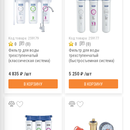
Код товара:
259179
Код товара:
259177
0
(0)
0
(0)
Фильтр для воды
Фильтр для воды
трехступенчатый
трехступенчатый
(классическая система)
(быстросъемная система)
Барьер Профи Жесткость
Барьер Эксперт Слим
Лайт
Стандарт
4 835 ₽ /шт
5 250 ₽ /шт
В КОРЗИНУ
В КОРЗИНУ