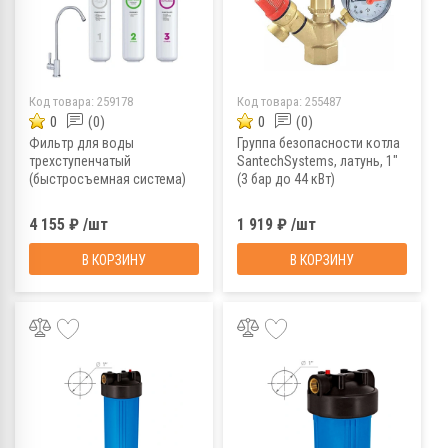
Код товара:
259178
Код товара:
255487
0
(0)
0
(0)
Фильтр для воды
Группа безопасности котла
трехступенчатый
SantechSystems, латунь, 1"
(быстросъемная система)
(3 бар до 44 кВт)
Барьер Эксперт Слим
Жесткость
4 155 ₽ /шт
1 919 ₽ /шт
В КОРЗИНУ
В КОРЗИНУ