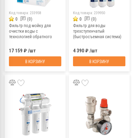
Код товара:
233958
Код товара:
239950
0
(0)
0
(0)
Фильтр под мойку для
Фильтр для воды
очистки воды c
трехступенчатый
технологией обратного
(быстросъемная система)
осмоса БАРЬЕР ПРОФИ
Electrolux iStream Softening
ОСМО 100
НС-1279470
17 159 ₽ /шт
4 390 ₽ /шт
В КОРЗИНУ
В КОРЗИНУ