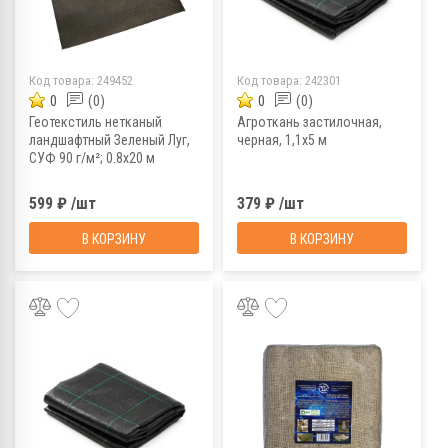
Код товара:
249452
Код товара:
242301
0
(0)
0
(0)
Геотекстиль нетканый
Агроткань застилочная,
ландшафтный Зеленый Луг,
черная, 1,1х5 м
СУФ 90 г/м²; 0.8x20 м
599 ₽ /шт
379 ₽ /шт
В КОРЗИНУ
В КОРЗИНУ