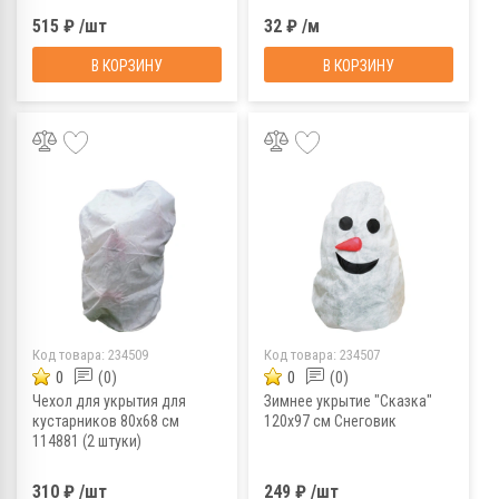
515 ₽ /шт
32 ₽ /м
В КОРЗИНУ
В КОРЗИНУ
Код товара:
234509
Код товара:
234507
0
(0)
0
(0)
Чехол для укрытия для
Зимнее укрытие "Сказка"
кустарников 80х68 см
120х97 см Снеговик
114881 (2 штуки)
310 ₽ /шт
249 ₽ /шт