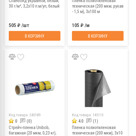
Спанбонд укрывной, белый,
Пленка полиэтиленовая
30 г/м², 3,2х10 п.м/уп, белый
техническая (200 мкм; рукав
- 1,5 м), 3х100 м
505 ₽ /шт
105 ₽ /м
В КОРЗИНУ
В КОРЗИНУ
Код товара:
240189
Код товара:
145113
0
(0)
4.0
(1)
Стрейч-пленка Unibob,
Пленка полиэтиленовая
багажная (20 мкм; 0,23 кг),
техническая (200 мкм), 3х10