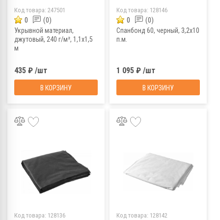
Код товара:
247501
Код товара:
128146
0
(0)
0
(0)
Укрывной материал,
Спанбонд 60, черный, 3,2х10
джутовый, 240 г/м², 1,1х1,5
п.м.
м
435 ₽ /шт
1 095 ₽ /шт
В КОРЗИНУ
В КОРЗИНУ
Код товара:
128136
Код товара:
128142