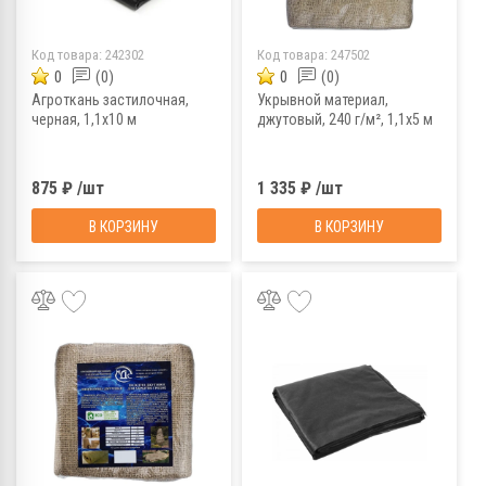
Код товара:
242302
Код товара:
247502
0
(0)
0
(0)
Агроткань застилочная,
Укрывной материал,
черная, 1,1х10 м
джутовый, 240 г/м², 1,1х5 м
875 ₽ /шт
1 335 ₽ /шт
В КОРЗИНУ
В КОРЗИНУ