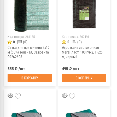
Код товара:
261185
Код товара:
260493
0
(0)
0
(0)
Сетка для притенения 2х10
Агроткань застилочная
м (50%) зеленая, Садовита
МегаПласт, 100 г/м2, 1,6х5
00262608
м, черный
855 ₽ /шт
495 ₽ /шт
В КОРЗИНУ
В КОРЗИНУ