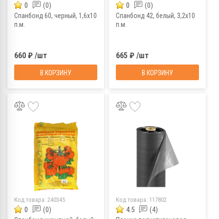
0
(0)
0
(0)
Спанбонд 60, черный, 1,6х10
Спанбонд 42, белый, 3,2х10
п.м.
п.м.
660 ₽ /шт
665 ₽ /шт
В КОРЗИНУ
В КОРЗИНУ
Код товара:
240345
Код товара:
117802
0
(0)
4.5
(4)