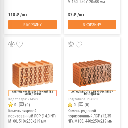
М-150, 250х120х88 мм
118 ₽ /шт
37 ₽ /шт
В КОРЗИНУ
В КОРЗИНУ
АКТУАЛЬНОСТЬ ЦЕН УТОЧНЯЙТЕ У
АКТУАЛЬНОСТЬ ЦЕН УТОЧНЯЙТЕ У
МЕНЕДЖЕРА!
МЕНЕДЖЕРА!
Код товара:
214529
Код товара:
214528
0
(0)
0
(0)
Камень рядовой
Камень рядовой
поризованный ЛСР (14,3 NF),
поризованный ЛСР (12,35
М100, 510х250х219 мм
NF), М100, 440х250х219 мм