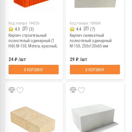
Код товара:
144226
Код товара:
108506
4.3
(3)
4.4
(7)
Кирпич строительный
Кирпич силикатный
полнотелый одинарный (1
полнотелый одинарный
НФ) М-150, Mstera, красный,
М-150, 250х120х65 мм
250x120x65 мм
24 ₽ /шт
29 ₽ /шт
В КОРЗИНУ
В КОРЗИНУ