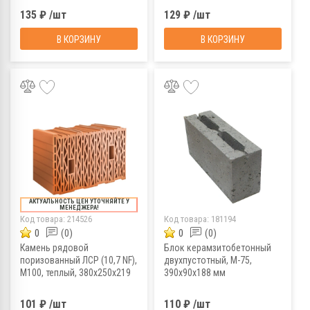
135 ₽ /шт
129 ₽ /шт
В КОРЗИНУ
В КОРЗИНУ
АКТУАЛЬНОСТЬ ЦЕН УТОЧНЯЙТЕ У
МЕНЕДЖЕРА!
Код товара:
214526
Код товара:
181194
0
(0)
0
(0)
Камень рядовой
Блок керамзитобетонный
поризованный ЛСР (10,7 NF),
двухпустотный, М-75,
М100, теплый, 380х250х219
390х90х188 мм
мм
101 ₽ /шт
110 ₽ /шт