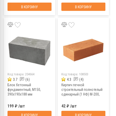
В КОРЗИНУ
В КОРЗИНУ
Код товара:
204664
Код товара:
108503
3.7
(6)
4.3
(4)
Блок бетонный
Кирпич печной
фундаментный, М150,
строительный полнотелый
390х190х188 мм
одинарный (1 НФ) М-200,
ВКЗ, красный, 250x120x65
мм
199 ₽ /шт
42 ₽ /шт
В КОРЗИНУ
В КОРЗИНУ