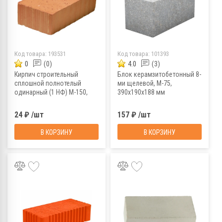
Код товара:
193531
Код товара:
101393
0
(0)
4.0
(3)
Кирпич строительный
Блок керамзитобетонный 8-
сплошной полнотелый
ми щелевой, М-75,
одинарный (1 НФ) М-150,
390х190х188 мм
Ломинцево, красный,
250x120x65 мм
24 ₽ /шт
157 ₽ /шт
В КОРЗИНУ
В КОРЗИНУ