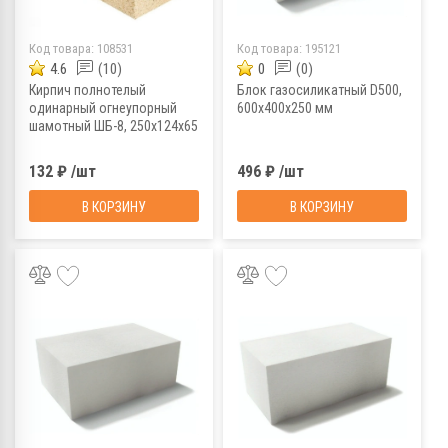
Код товара:
108531
Код товара:
195121
4.6
(10)
0
(0)
Кирпич полнотелый
Блок газосиликатный D500,
одинарный огнеупорный
600х400х250 мм
шамотный ШБ-8, 250x124x65
мм (г.Новомосковск)
132 ₽ /шт
496 ₽ /шт
В КОРЗИНУ
В КОРЗИНУ