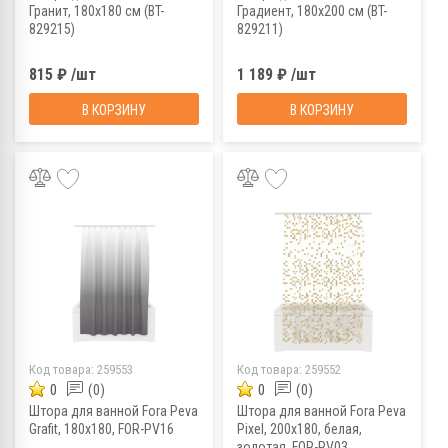
Гранит, 180х180 см (BT-
Градиент, 180х200 см (BT-
829215)
829211)
815 ₽ /шт
1 189 ₽ /шт
В КОРЗИНУ
В КОРЗИНУ
Код товара:
259553
Код товара:
259552
0
(0)
0
(0)
Штора для ванной Fora Peva
Штора для ванной Fora Peva
Grafit, 180х180, FOR-PV16
Pixel, 200х180, белая,
золотая, FOR-PV03