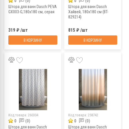
0
(0)
0
(0)
Штора для ванн Dasch PEVA
Штора для ванн Dasch
GX003-G,180х180 см, серая
Хайвей, 180х180 см (BT-
829214)
319 ₽ /шт
815 ₽ /шт
В КОРЗИНУ
В КОРЗИНУ
Код товара:
260304
Код товара:
258742
0
(0)
0
(0)
Штора для ванн Dasch
Штора для ванн Dasch