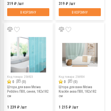
319 ₽ /шт
319 ₽ /шт
В КОРЗИНУ
В КОРЗИНУ
Код товара:
256923
Код товара:
256934
0
(0)
0
(0)
Штора для ванн Meiwa
Штора для ванн Meiwa
Pebbles ПВХ, синяя, 182х182
Krackle аква ПВХ, 182х182
см
см
1 239 ₽ /шт
1 215 ₽ /шт