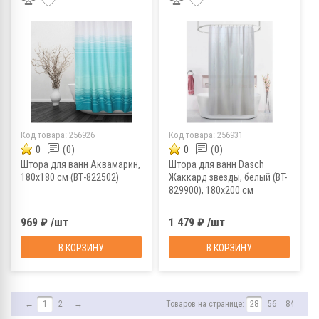
Код товара:
256926
Код товара:
256931
0
(0)
0
(0)
Штора для ванн Аквамарин,
Штора для ванн Dasch
180х180 см (ВТ-822502)
Жаккард звезды, белый (BT-
829900), 180х200 см
969 ₽ /шт
1 479 ₽ /шт
В КОРЗИНУ
В КОРЗИНУ
←
1
2
→
Товаров на странице:
28
56
84