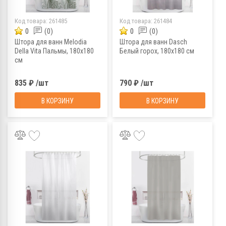
Код товара:
261485
Код товара:
261484
0
(0)
0
(0)
Штора для ванн Melodia
Штора для ванн Dasch
Della Vita Пальмы, 180х180
Белый горох, 180х180 см
см
835 ₽ /шт
790 ₽ /шт
В КОРЗИНУ
В КОРЗИНУ