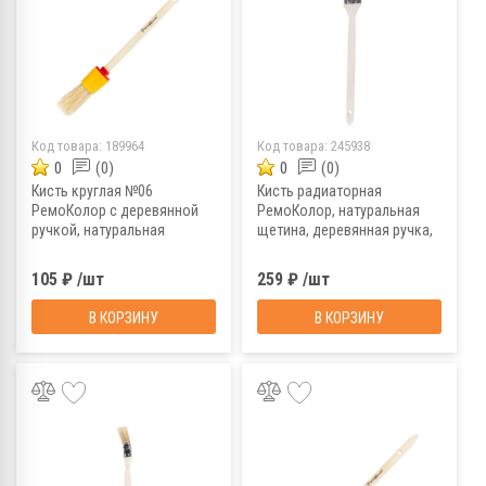
Код товара:
189964
Код товара:
245938
0
(0)
0
(0)
Кисть круглая №06
Кисть радиаторная
РемоКолор с деревянной
РемоКолор, натуральная
ручкой, натуральная
щетина, деревянная ручка,
щетина, 30 мм
75 мм
105 ₽ /шт
259 ₽ /шт
В КОРЗИНУ
В КОРЗИНУ