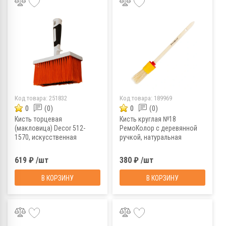
Код товара:
251832
Код товара:
189969
0
(0)
0
(0)
Кисть торцевая
Кисть круглая №18
(макловица) Decor 512-
РемоКолор с деревянной
1570, искусственная
ручкой, натуральная
щетина, двухкомпонентная
щетина, 60 мм
ручка, 70х150 мм
619 ₽ /шт
380 ₽ /шт
В КОРЗИНУ
В КОРЗИНУ