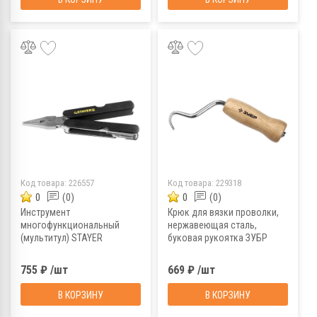
Код товара:
226557
Код товара:
229318
0
(0)
0
(0)
Инструмент
Крюк для вязки проволки,
многофункциональный
нержавеющая сталь,
(мультитул) STAYER
буковая рукоятка ЗУБР
"Standard" 11 в 1, 22855
23807
755 ₽ /шт
669 ₽ /шт
В КОРЗИНУ
В КОРЗИНУ