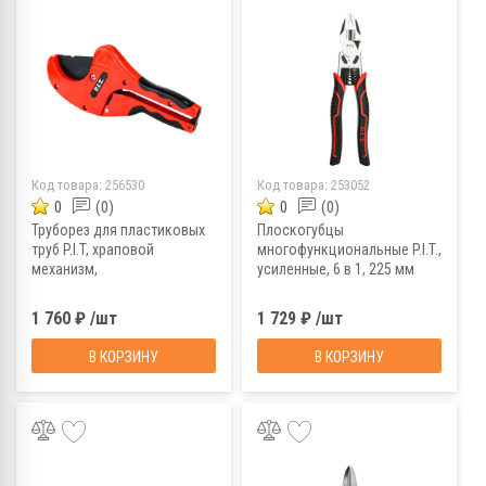
Код товара:
256530
Код товара:
253052
0
(0)
0
(0)
Труборез для пластиковых
Плоскогубцы
труб P.I.T, храповой
многофункциональные P.I.T.,
механизм,
усиленные, 6 в 1, 225 мм
двухкомпонентная
рукоятка, 0-65 мм
1 760 ₽ /шт
1 729 ₽ /шт
В КОРЗИНУ
В КОРЗИНУ