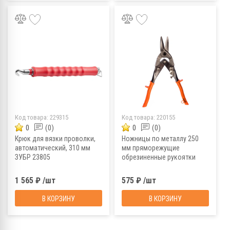
Код товара:
229315
Код товара:
220155
0
(0)
0
(0)
Крюк для вязки проволки,
Ножницы по металлу 250
автоматический, 310 мм
мм пряморежущие
ЗУБР 23805
обрезиненные рукоятки
SPARTA 783155
1 565 ₽ /шт
575 ₽ /шт
В КОРЗИНУ
В КОРЗИНУ