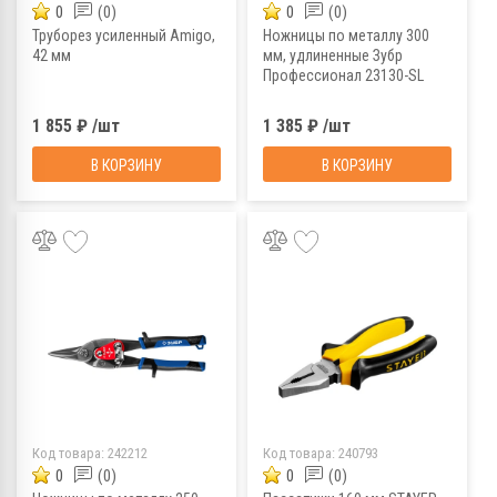
0
(0)
0
(0)
Труборез усиленный Amigo,
Ножницы по металлу 300
42 мм
мм, удлиненные Зубр
Профессионал 23130-SL
1 855 ₽ /шт
1 385 ₽ /шт
В КОРЗИНУ
В КОРЗИНУ
Код товара:
242212
Код товара:
240793
0
(0)
0
(0)