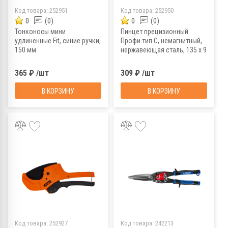
Код товара:
252951
Код товара:
252950
0
(0)
0
(0)
Тонконосы мини
Пинцет прецизионный
удлиненные Fit, синие ручки,
Профи тип C, немагнитный,
150 мм
нержавеющая сталь, 135 х 9
х 2 мм
365 ₽ /шт
309 ₽ /шт
В КОРЗИНУ
В КОРЗИНУ
Код товара:
252927
Код товара:
242213