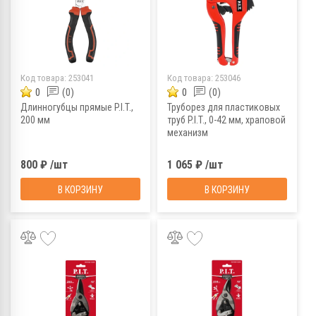
Код товара:
253041
Код товара:
253046
0
(0)
0
(0)
Длинногубцы прямые P.I.T.,
Труборез для пластиковых
200 мм
труб P.I.T., 0-42 мм, храповой
механизм
800 ₽ /шт
1 065 ₽ /шт
В КОРЗИНУ
В КОРЗИНУ