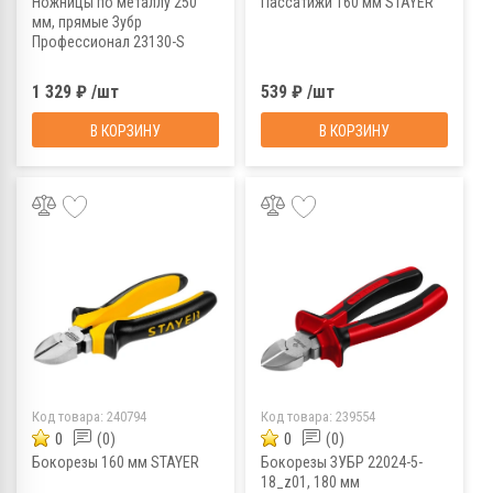
Ножницы по металлу 250
Пассатижи 160 мм STAYER
мм, прямые Зубр
Профессионал 23130-S
1 329 ₽ /шт
539 ₽ /шт
В КОРЗИНУ
В КОРЗИНУ
Код товара:
240794
Код товара:
239554
0
(0)
0
(0)
Бокорезы 160 мм STAYER
Бокорезы ЗУБР 22024-5-
18_z01, 180 мм