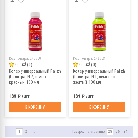
Код товара:
249959
Код товара:
249953
0
(0)
0
(0)
Колер универсальный Palizh
Колер универсальный Palizh
(Палитра) N 7, темно-
(Палитра) N 1, лимонно-
красный, 100 мл
желтый, 100 мл
139 ₽ /шт
139 ₽ /шт
В КОРЗИНУ
В КОРЗИНУ
←
1
2
→
Товаров на странице:
28
56
84