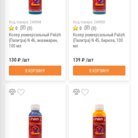
Код товара:
249994
Код товара:
249993
0
(0)
0
(0)
Колер универсальный Palizh
Колер универсальный Palizh
(Палитра) N 46, аквамарин,
(Палитра) N 45, бирюза, 100
100 мл
мл
130 ₽ /шт
139 ₽ /шт
В КОРЗИНУ
В КОРЗИНУ